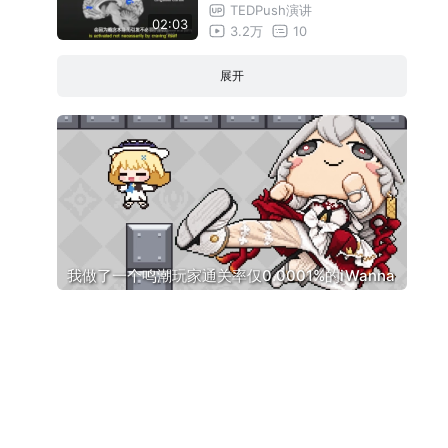
】/A simple way to break a
TEDPush演讲
02:03
bad habit
3.2万
10
展开
我做了一个鸣潮玩家通关率仅0.0001%的iWanna