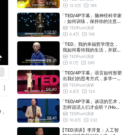
57:56
your friend
12.0万
195
「TED/4P字幕」脑神经科学家
：如何训练，保持你的注意力
? /How to tame your wande
TEDPush演讲
1:12:51
ring mind
6.4万
195
「TED」我的幸福哲学理念，
我如何看待我的生活，并获取
快乐【中英+可调字幕】My p
TEDPush演讲
25:31
hilosophy for a happy life
9.1万
260
「TED/4P字幕」语言如何形塑
出我们的思考方式，多学一门
语言的好处 /How language
TEDPush演讲
56:40
shapes the way we think
4.8万
124
「TED/4P字幕」谈话的艺术，
怎样说话人们才会听？/How t
律，
o speak so that people wan
TEDPush演讲
39:41
t to listen
10.6万
232
【TED演讲】李开复：人工智