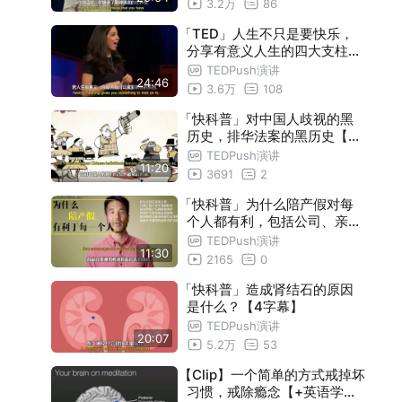
3.2万
86
ge
「TED」人生不只是要快乐，
分享有意义人生的四大支柱【
中英+可调字幕】There's mo
TEDPush演讲
24:46
re to life than being happy
3.6万
108
「快科普」对中国人歧视的黑
历史，排华法案的黑历史【中
英+可调字幕】
TEDPush演讲
11:20
3691
2
「快科普」为什么陪产假对每
个人都有利，包括公司、亲子
关系、伴侣【中英+可调字幕
TEDPush演讲
11:30
】
2165
0
「快科普」造成肾结石的原因
是什么？【4字幕】
TEDPush演讲
20:07
5.2万
53
【Clip】一个简单的方式戒掉坏
习惯，戒除瘾念【+英语学习