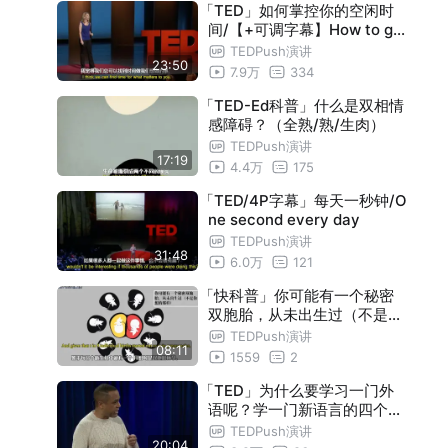
「TED」如何掌控你的空闲时
间/【+可调字幕】How to gai
n control of your free time
TEDPush演讲
23:50
7.9万
334
「TED-Ed科普」什么是双相情
感障碍？（全熟/熟/生肉）
TEDPush演讲
17:19
4.4万
175
「TED/4P字幕」每天一秒钟/O
ne second every day
TEDPush演讲
31:48
6.0万
121
「快科普」你可能有一个秘密
双胞胎，从未出生过（不是你
想的那样）【中英+可调字幕
TEDPush演讲
08:11
】
1559
2
「TED」为什么要学习一门外
语呢？学一门新语言的四个理
由 【中英+可调字幕】/4 rea
TEDPush演讲
20:04
sons to learn a new langua