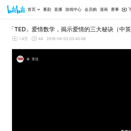
首页
番剧
直播
游戏中心
会员购
漫画
赛事
「TED」爱情数学，揭示爱情的三大秘诀（中英
1.4万
44
2018-04-03 03:40:06
关注