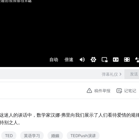
自动
倍速
发送
弹幕礼仪
稿件举报
记笔记
这迷人的谈话中，数学家汉娜·弗里向我们展示了人们看待爱情的规
特别之人。
TED
英语学习
婚姻
TEDPush演讲