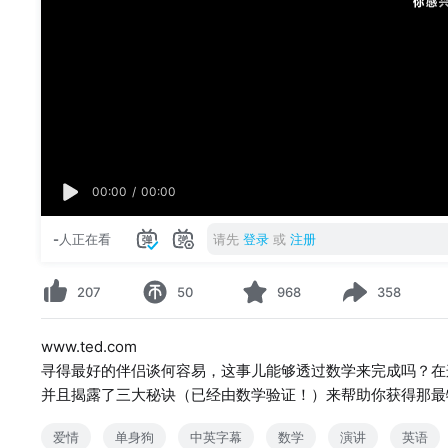
00:00
/
00:00
-
人正在看
请先
登录
或
注册
207
50
968
358
www.ted.com
寻得最好的伴侣谈何容易，这事儿能够透过数学来完成吗？在
并且揭露了三大秘诀（已经由数学验证！）来帮助你获得那最
爱情
单身狗
中英字幕
数学
演讲
英语