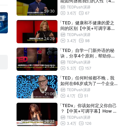
能如何拯救我们的人性（4字
幕）
TEDPush演讲
59:30
3.6万
67
「TED」健康和不健康的爱之
间的区别【中英+可调字幕】
The difference between he
TEDPush演讲
24:29
althy and unhealthy love
3.4万
98
「TED」自学一门新外语的秘
诀，分享4个原则，帮助你更
好自学英语【中英+可调字幕
TEDPush演讲
21:32
】
5.3万
157
「TED」任何时候都不晚，我
如何在66岁成为了一个企业
家（中英字幕/3P版本）
TEDPush演讲
21:06
4.1万
51
「TEDx」你该如何定义你自己
？【中英+可调字幕】How do
you define yourself
TEDPush演讲
26:22
3.4万
126