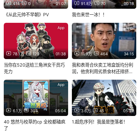
414
0
01:07
91.8万
70
00:18
《从此元帅不早朝》PV
我也来世一冰！！
App
App
78.1万
129
01:38
11.9万
464
34:15
当你在520送给三角洲女干员巧
我和表哥合伙卖工地盒饭均分利
克力
润，他贪利用劣质食材还排挤
我，我坚守良心自创门店，最终
他身败名裂我凭诚信站稳脚跟
App
App
6.1万
304
05:04
3.6万
45
05:29
40 悠然与校草的cp 全校都磕疯
1.超危序列！我虽是堕落者！
了