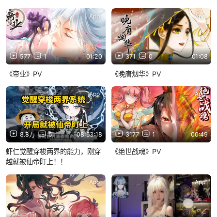
App
App
577
1
01:20
371
0
01:08
《帝业》PV
《晚唐烟华》PV
App
App
8.8万
5
08:53:18
3177
1
00:49
虾仁觉醒穿梭两界的能力，刚穿
《绝世战魂》PV
越就被仙帝盯上！！
App
App