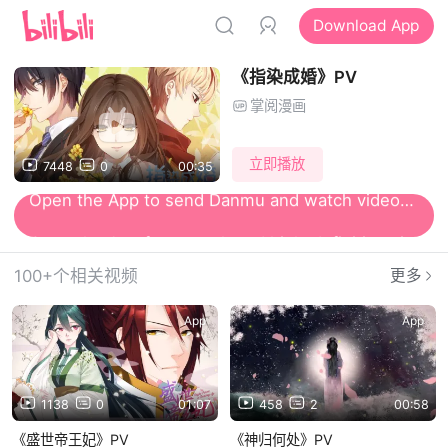
Download App
《指染成婚》PV
掌阅漫画
立即播放
7448
0
00:35
Open the App for smooth and high-definition viewing
100+个相关视频
更多
App
App
1138
0
01:07
458
2
00:58
《盛世帝王妃》PV
《神归何处》PV