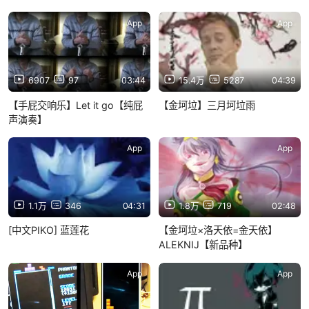
App
App
6907
97
03:44
15.4万
5287
04:39
【手屁交响乐】Let it go【纯屁
【金坷垃】三月坷垃雨
声演奏】
App
App
1.1万
346
04:31
1.8万
719
02:48
[中文PIKO] 蓝莲花
【金坷垃×洛天依=金天依】
ALEKNIJ【新品种】
App
App