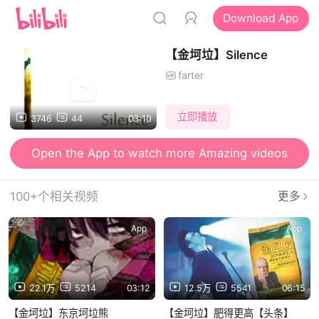
Download App
【金坷垃】Silence
farter
立即播放
3746
44
03:10
Open the App to watch more Amazing videos
100+个相关视频
更多
App
App
22.1万
5214
03:12
12.5万
5541
06:15
【金坷垃】东京坷垃熊
【金坷垃】肥得更高【头条】