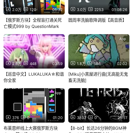
2.0万
120
05:32
3.0万
2253
01:08:26
【俄罗斯方块】全程盲打通关死
圆周率洗脑歌降调版【高音质】
亡模式999 by QuestionMark
App
App
2.6万
448
03:59
1.8万
586
02:02
【巡音中文】LUKALUKA☆和谐
[Miku]小黑屋进行曲[无高能无鬼
你全家
畜无洗脑]
App
App
376
0
01:20
3832
0
25:51
布莱恩杯线上大赛俄罗斯方块
【8-bit】长达26分钟的BGM神