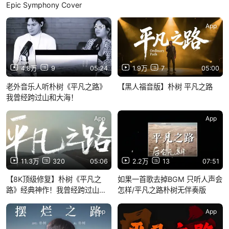
Epic Symphony Cover
App
App
4.8万
9
05:24
1.9万
7
05:00
老外音乐人听朴树《平凡之路》
【黑人福音版】朴树 平凡之路
我曾经跨过山和大海！
App
App
11.3万
320
05:06
2.2万
13
07:51
【8K顶级修复】朴树《平凡之
如果一首歌去掉BGM 只听人声会
路》经典神作！我曾经跨过山和
怎样/平凡之路朴树无伴奏版
大海 也穿过人山人海
App
App