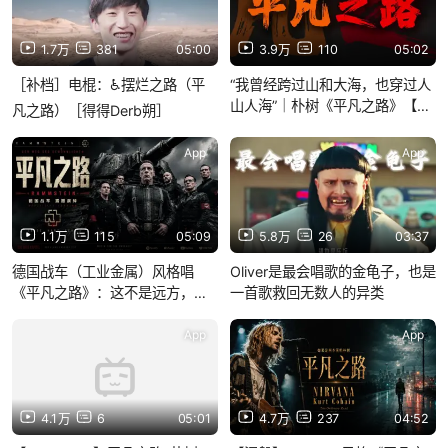
1.7万
381
05:00
3.9万
110
05:02
［补档］电棍：♿摆烂之路（平
“我曾经跨过山和大海，也穿过人
山人海”｜朴树《平凡之路》【无
凡之路）［得得Derb朔］
损音质】
App
App
1.1万
115
05:09
5.8万
26
03:37
德国战车（工业金属）风格唱
Oliver是最会唱歌的金龟子，也是
《平凡之路》：这不是远方，是
一首歌救回无数人的异类
钢铁废墟里的前行
App
App
4.1万
6
05:01
4.7万
237
04:52