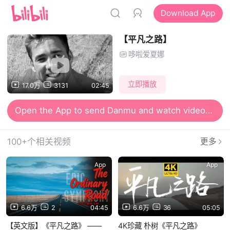
Download App
【平凡之路】
哆啦爱夏娜
立即播放
17.0万
3131
02:45
Open the App to send Danmu and watch videos together
Open the App for smooth and high-definition viewing
100+个相关视频
更多
App
App
6.6万
2
04:45
6.6万
36
05:05
【英文版】《平凡之路》 ——
4K珍藏 朴树《平凡之路》