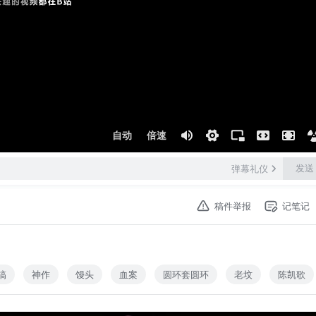
自动
倍速
发送
弹幕礼仪
稿件举报
记笔记
搞
神作
馒头
血案
圆环套圆环
老坟
陈凯歌