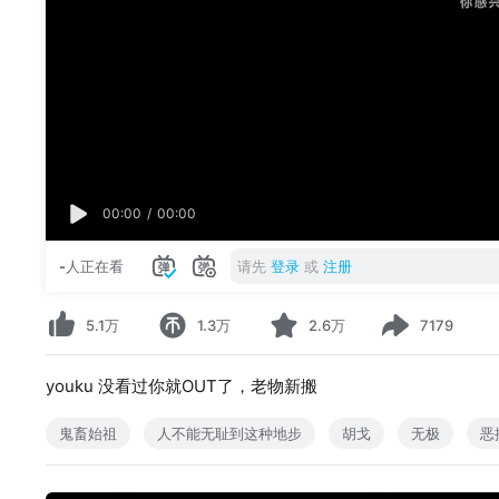
00:00
/
00:00
-
人正在看
请先
登录
或
注册
5.1万
1.3万
2.6万
7179
youku 没看过你就OUT了，老物新搬
鬼畜始祖
人不能无耻到这种地步
胡戈
无极
恶