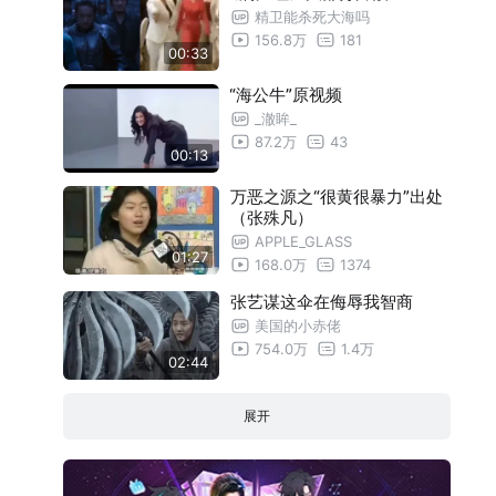
精卫能杀死大海吗
156.8万
181
00:33
“海公牛”原视频
_澈眸_
87.2万
43
00:13
万恶之源之“很黄很暴力”出处
（张殊凡）
APPLE_GLASS
01:27
168.0万
1374
张艺谋这伞在侮辱我智商
美国的小赤佬
754.0万
1.4万
02:44
展开