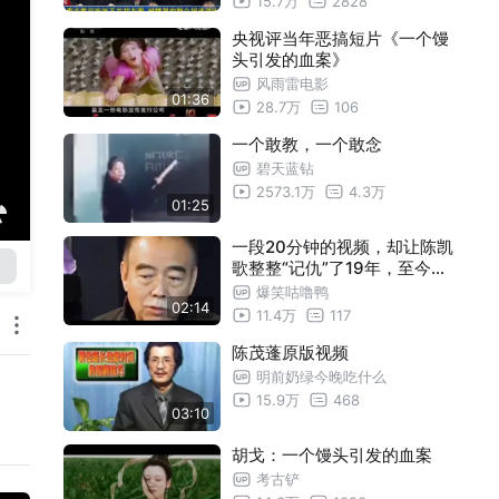
15.7万
2828
央视评当年恶搞短片《一个馒
头引发的血案》
风雨雷电影
01:36
28.7万
106
一个敢教，一个敢念
碧天蓝钻
2573.1万
4.3万
01:25
一段20分钟的视频，却让陈凯
歌整整“记仇”了19年，至今不
能释怀
爆笑咕噜鸭
02:14
11.4万
117
陈茂蓬原版视频
明前奶绿今晚吃什么
15.9万
468
03:10
胡戈：一个馒头引发的血案
考古铲