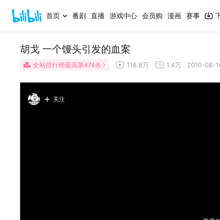
首页
番剧
直播
游戏中心
会员购
漫画
赛事
胡戈 一个馒头引发的血案
全站排行榜最高第474名
118.8万
1.4万
2010-08-1
关注