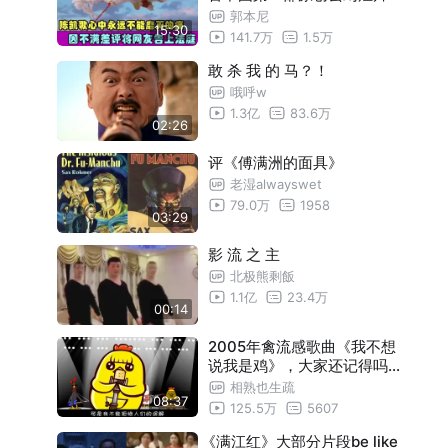
郭本尼
15:30
141.7万
1.5万
敢 杀 我 的 马？！
哦呼w
1.3亿
83.6万
02:26
评《傅满洲的面具》
老湿alwayswet
79.0万
1958
03:29
影 流 之 主
北极熊剩飯
1.1亿
23.4万
00:14
2005年禽流感歌曲《我不想
说我是鸡》，大家还记得吗？
附原版《我不想说》
相熟也生疏
08:37
125.5万
5607
《满江红》大部分片段be like