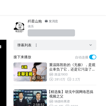
歼星山炮
发消息
佛系
弹幕列表
接下来播放
自动连播
重温陈凯歌的《无极》，是观
众辜负了它，还是它污染了观
众的眼睛？
路温1900
13:34
281.0万
2.2万
【精选集】胡戈中国网络恶搞
视频之父
纳德特离谱
2:58:52