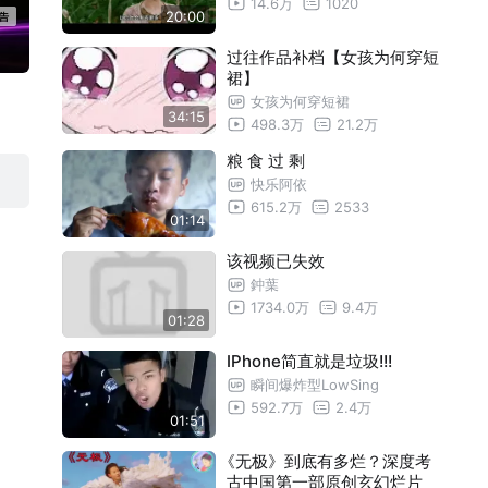
14.6万
1020
20:00
过往作品补档【女孩为何穿短
裙】
女孩为何穿短裙
34:15
498.3万
21.2万
粮 食 过 剩
快乐阿依
615.2万
2533
01:14
该视频已失效
鈡葉
1734.0万
9.4万
01:28
IPhone简直就是垃圾!!!
瞬间爆炸型LowSing
592.7万
2.4万
01:51
《无极》到底有多烂？深度考
古中国第一部原创玄幻烂片