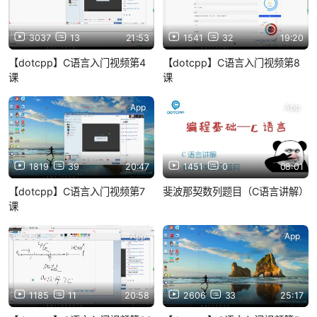
3037
13
21:53
1541
32
19:20
【dotcpp】C语言入门视频第4
【dotcpp】C语言入门视频第8
课
课
App
App
1819
39
20:47
1451
0
08:01
【dotcpp】C语言入门视频第7
斐波那契数列题目（C语言讲解）
课
App
App
1185
11
20:58
2606
33
25:17