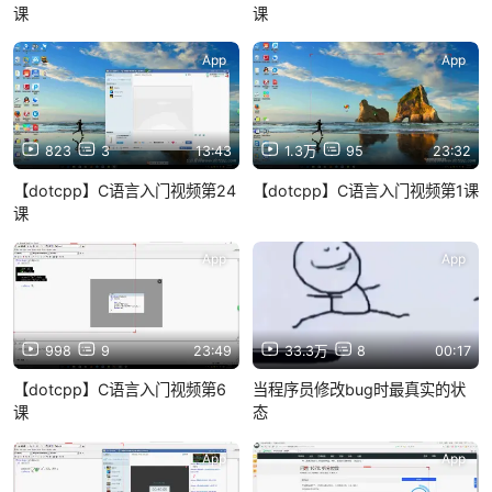
课
课
App
App
823
3
13:43
1.3万
95
23:32
【dotcpp】C语言入门视频第24
【dotcpp】C语言入门视频第1课
课
App
App
998
9
23:49
33.3万
8
00:17
【dotcpp】C语言入门视频第6
当程序员修改bug时最真实的状
课
态
App
App