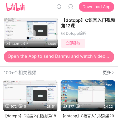
Download App
【dotcpp】C语言入门视频
第12课
Dotcpp编程
立即播放
1336
6
13:49
Open the App to send Danmu and watch videos together
Open the App for smooth and high-definition viewing
100+个相关视频
更多
App
App
972
5
28:51
877
1
24:22
【dotcpp】C语言入门视频第18
【dotcpp】C语言入门视频第29