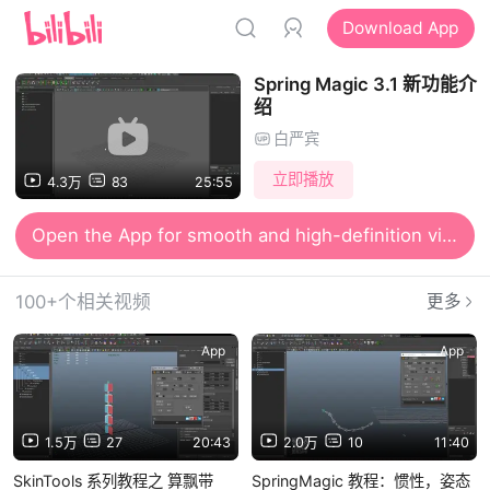
Download App
Spring Magic 3.1 新功能介
绍
白严宾
立即播放
4.3万
83
25:55
Open the App for smooth and high-definition viewing
100+个相关视频
更多
App
App
1.5万
27
20:43
2.0万
10
11:40
SkinTools 系列教程之 算飘带
SpringMagic 教程：惯性，姿态