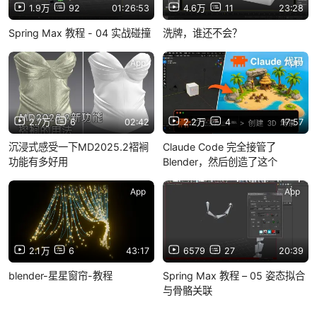
1.9万
92
01:26:53
4.6万
11
23:28
Spring Max 教程 - 04 实战碰撞
洗牌，谁还不会？
App
App
2.7万
6
02:42
2.2万
4
17:57
沉浸式感受一下MD2025.2褶裥
Claude Code 完全接管了
功能有多好用
Blender，然后创造了这个
App
App
2.1万
6
43:17
6579
27
20:39
blender-星星窗帘-教程
Spring Max 教程 – 05 姿态拟合
与骨骼关联