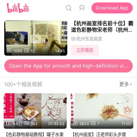
Download App
【杭州画室排名前十位】霸
道色彩静物宋老师（杭州东
昱画室）
杭州东昱画室
立即播放
1089
12
14:45
Open the App for smooth and high-definition viewing
100+个相关视频
更多
App
App
4.6万
342
01:45:52
3824
7
11:07
【色彩静物基础教程】罐子水果
【杭州画室】汪老师彩头步骤