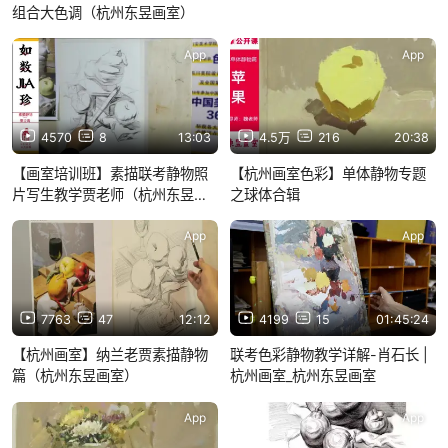
组合大色调（杭州东昱画室）
App
App
4570
8
13:03
4.5万
216
20:38
【画室培训班】素描联考静物照
【杭州画室色彩】单体静物专题
片写生教学贾老师（杭州东昱画
之球体合辑
室）
App
App
7763
47
12:12
4199
15
01:45:24
【杭州画室】纳兰老贾素描静物
联考色彩静物教学详解-肖石长 |
篇（杭州东昱画室）
杭州画室_杭州东昱画室
App
App