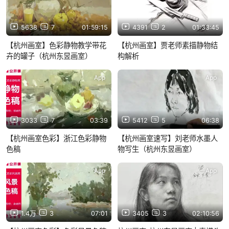
5638
7
01:59:15
4391
2
01:33:45
【杭州画室】色彩静物教学带花
【杭州画室】贾老师素描静物结
卉的罐子（杭州东昱画室）
构解析
App
App
3033
7
03:39
5412
5
06:38
【杭州画室色彩】浙江色彩静物
【杭州画室速写】刘老师水墨人
色稿
物写生（杭州东昱画室）
App
App
1.4万
3
07:01
3405
3
02:10:56