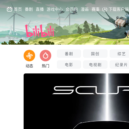
首页
番剧
直播
游戏中心
会员购
漫画
赛事
下载客户端
番剧
国创
综艺
电影
电视剧
纪录片
动态
热门