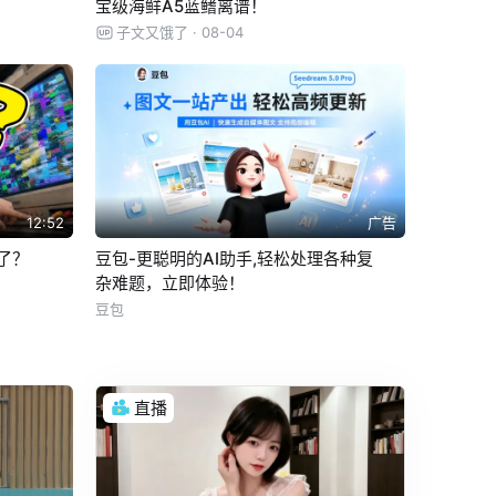
宝级海鲜A5蓝鳍离谱！
子文又饿了
· 08-04
12:52
广告
了？
豆包-更聪明的AI助手,轻松处理各种复
杂难题，立即体验！
豆包
直播