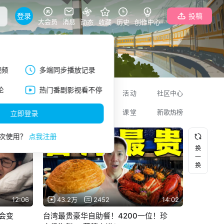
登录
投稿
大会员
消息
动态
收藏
历史
创作中心
视频
多端同步播放记录
论
热门番剧影视看不停
码
美食
专栏
活动
社区中心
更多
直播
课堂
新歌热榜
立即登录
次使用？
点我注册
换
一
换
12:06
43.2万
2452
14:02
会变
台湾最贵豪华自助餐！4200一位！珍