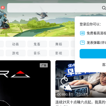
登录后你可以：
免费看高清
发表弹幕/评
动画
鬼畜
舞蹈
娱乐
科技数
游戏
音乐
影视
知识
资讯
首
890.9万
1.2万
连续21天十点睡六点起，我真的