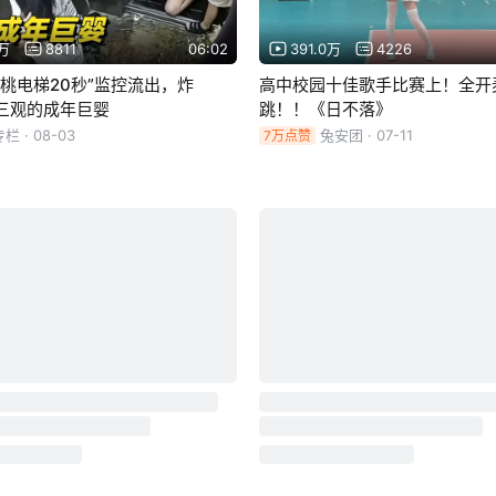
4万
8811
06:02
391.0万
4226
仙桃电梯20秒”监控流出，炸
高中校园十佳歌手比赛上！全开
三观的成年巨婴
跳！！《日不落》
专栏
· 08-03
兔安团
· 07-11
7万点赞