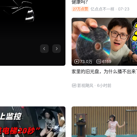
健康吗？
亿点点不一样
· 07-23
27万点赞
73.0万
6159
家里的旧光盘，为什么播不出来
影视飓风
· 6小时前