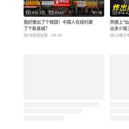
410.3万
9545
41:18
814.
我好像出了个假国！中国人在纽约建
热搜上“
了个新县城？
出多少毁
世茹很如意
· 08-05
小椰子