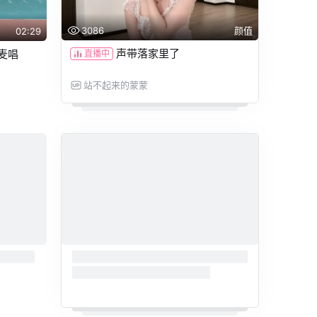
3086
颜值
02:29
声带落家里了
麦唱
直播中
站不起来的蒙蒙