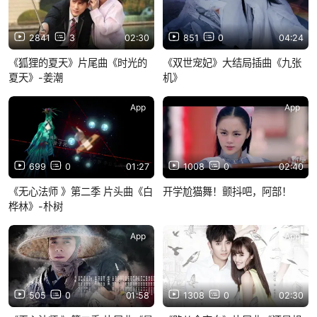
2841
3
02:30
851
0
04:24
《狐狸的夏天》片尾曲《时光的
《双世宠妃》大结局插曲《九张
夏天》-姜潮
机》
App
App
699
0
01:27
1008
0
02:40
《无心法师 》第二季 片头曲《白
开学尬猫舞！颤抖吧，阿部！
桦林》-朴树
App
App
505
0
01:58
1308
0
02:30