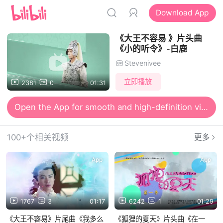
Download App
《大王不容易 》片头曲
《小的听令》-白鹿
Stevenivee
立即播放
2381
0
01:31
Open the App for smooth and high-definition viewing
100+个相关视频
更多
App
App
1767
3
01:17
6242
1
01:29
《大王不容易》片尾曲《我多么
《狐狸的夏天》片头曲《在一