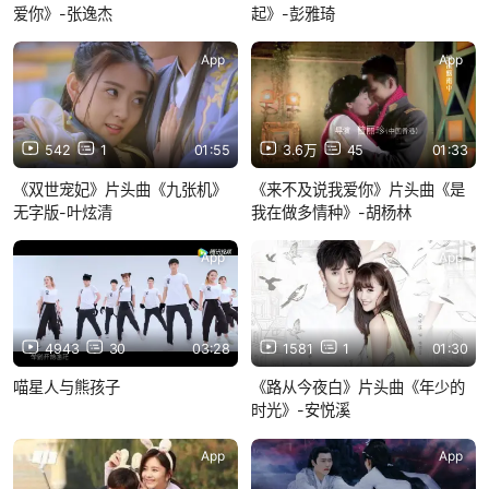
爱你》-张逸杰
起》-彭雅琦
App
App
542
1
01:55
3.6万
45
01:33
《双世宠妃》片头曲《九张机》
《来不及说我爱你》片头曲《是
无字版-叶炫清
我在做多情种》-胡杨林
App
App
4943
30
03:28
1581
1
01:30
喵星人与熊孩子
《路从今夜白》片头曲《年少的
时光》-安悦溪
App
App