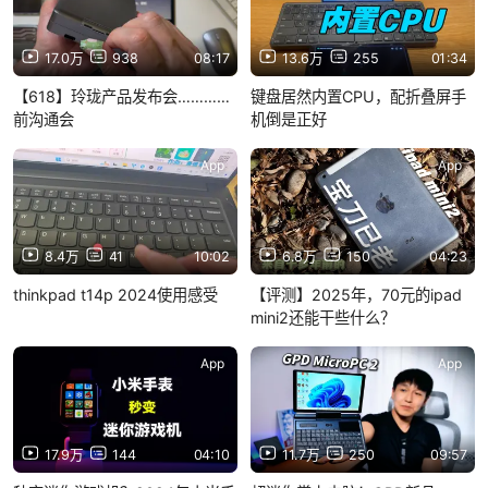
17.0万
938
08:17
13.6万
255
01:34
【618】玲珑产品发布会…………
键盘居然内置CPU，配折叠屏手
前沟通会
机倒是正好
App
App
8.4万
41
10:02
6.8万
150
04:23
thinkpad t14p 2024使用感受
【评测】2025年，70元的ipad
mini2还能干些什么？
App
App
17.9万
144
04:10
11.7万
250
09:57