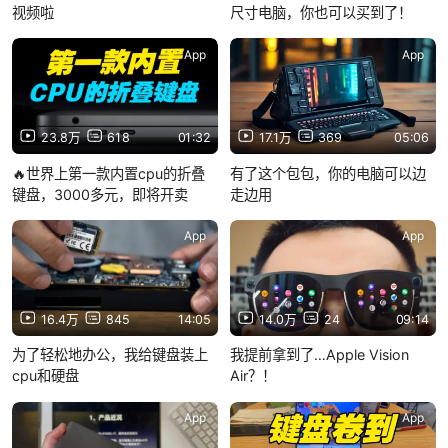
视频啦
尺寸电脑，你也可以买到了！
App
App
23.8万
618
01:32
17.1万
369
05:06
🔥世界上第一款内置cpu的折叠
有了这个包包，你的电脑可以边
键盘，3000多元，即将开卖
走边用
App
App
16.4万
845
14:05
14.0万
24
09:14
为了轻松地办公，我给键盘装上
我提前拿到了…Apple Vision
cpu和硬盘
Air？！
App
App