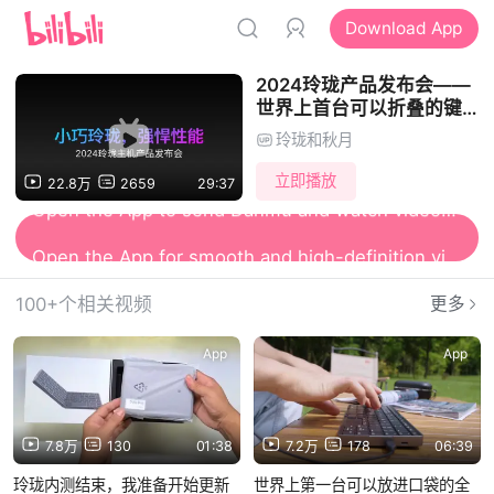
Download App
2024玲珑产品发布会——
世界上首台可以折叠的键盘
迷你主机
玲珑和秋月
立即播放
22.8万
2659
29:37
Open the App for smooth and high-definition viewing
100+个相关视频
更多
App
App
7.8万
130
01:38
7.2万
178
06:39
玲珑内测结束，我准备开始更新
世界上第一台可以放进口袋的全