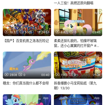
一人三役！高燃还原向翻唱
App
App
19.5万
5033
17:24:58
6.8万
0
03:45
【国产】百变机兽之洛洛历险记
柔柔还挺礼貌的，怕撞坏玻璃
窗，还小心翼翼的打开窗户 #小
马宝莉
App
App
2808
0
00:40
1556
0
01:06
穗龙：你们真当我什么都不会呀
拆香爆脆小马宝莉贴纸（第九
期）13/30
App
App