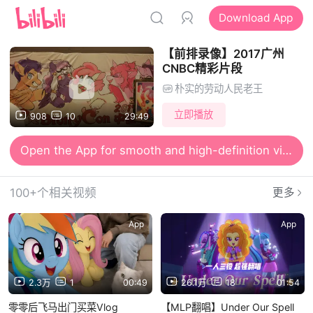
Download App
【前排录像】2017广州
CNBC精彩片段
朴实的劳动人民老王
立即播放
908
10
29:49
Open the App for smooth and high-definition viewing
100+个相关视频
更多
App
App
2.3万
1
00:49
26.1万
18
01:54
零零后飞马出门买菜Vlog
【MLP翻唱】Under Our Spell