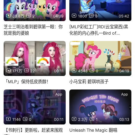
38.8万
2
04:39
1800
8
05:42
芝士三明治看到碧琪第一眼：你
[MLP彩虹工厂]RD(云宝黛西)黑
就是我的婆娘
化前的内心挣扎—Bird of
Sorrow
App
App
17.1万
22
00:11
4548
0
04:19
「MLP」保持低皮质醇！
小马宝莉 碧琪哄孩子
App
App
1146
0
00:11
2.3万
1
03:13
【书刺行】更新啦，赶紧来围观
Unleash The Magic 翻唱