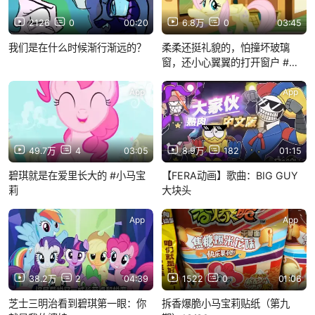
2126
0
00:20
6.8万
0
03:45
我们是在什么时候渐行渐远的？
柔柔还挺礼貌的，怕撞坏玻璃
窗，还小心翼翼的打开窗户 #小
马宝莉
App
App
49.7万
4
03:05
8.9万
182
01:15
碧琪就是在爱里长大的 #小马宝
【FERA动画】歌曲：BIG GUY
莉
大块头
App
App
38.2万
2
04:39
1522
0
01:06
芝士三明治看到碧琪第一眼：你
拆香爆脆小马宝莉贴纸（第九