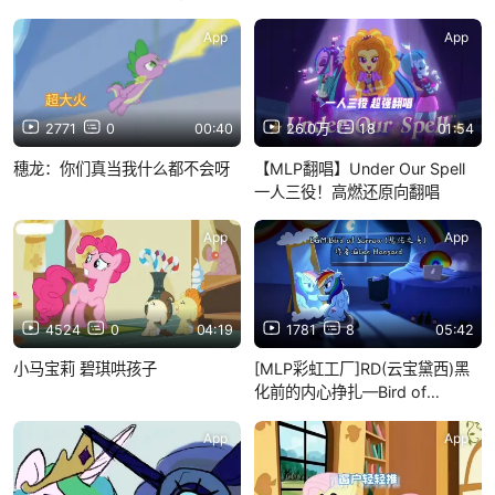
App
App
2771
0
00:40
26.0万
18
01:54
穗龙：你们真当我什么都不会呀
【MLP翻唱】Under Our Spell
一人三役！高燃还原向翻唱
App
App
4524
0
04:19
1781
8
05:42
小马宝莉 碧琪哄孩子
[MLP彩虹工厂]RD(云宝黛西)黑
化前的内心挣扎—Bird of
Sorrow
App
App