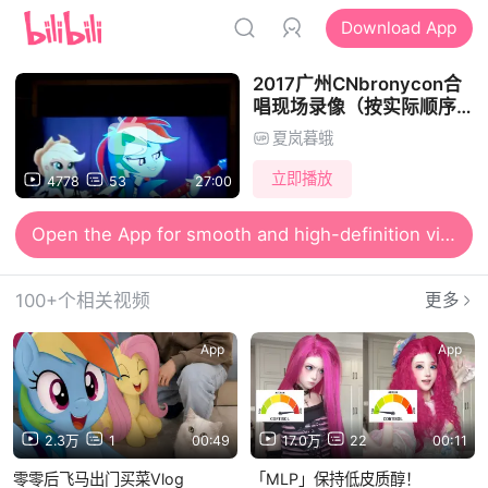
Download App
2017广州CNbronycon合
唱现场录像（按实际顺序排
列）
夏岚暮蛾
立即播放
4778
53
27:00
Open the App for smooth and high-definition viewing
100+个相关视频
更多
App
App
2.3万
1
00:49
17.0万
22
00:11
零零后飞马出门买菜Vlog
「MLP」保持低皮质醇！