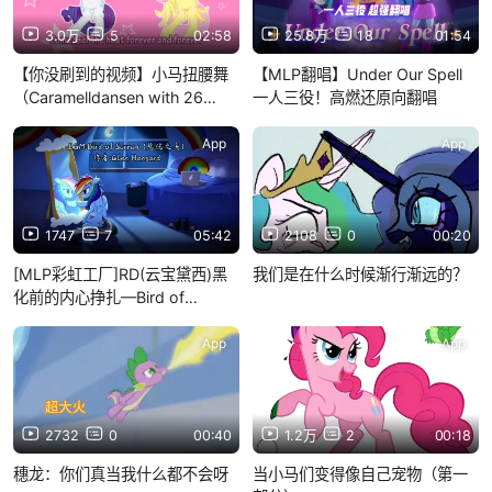
3.0万
5
02:58
25.8万
18
01:54
【你没刷到的视频】小马扭腰舞
【MLP翻唱】Under Our Spell
（Caramelldansen with 26
一人三役！高燃还原向翻唱
ponies！）
App
App
1747
7
05:42
2108
0
00:20
[MLP彩虹工厂]RD(云宝黛西)黑
我们是在什么时候渐行渐远的？
化前的内心挣扎—Bird of
Sorrow
App
App
2732
0
00:40
1.2万
2
00:18
穗龙：你们真当我什么都不会呀
当小马们变得像自己宠物（第一