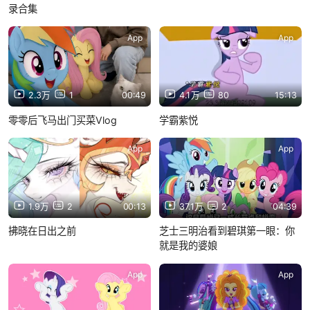
录合集
App
App
2.3万
1
00:49
4.1万
80
15:13
零零后飞马出门买菜Vlog
学霸紫悦
App
App
1.9万
2
00:13
37.1万
2
04:39
拂晓在日出之前
芝士三明治看到碧琪第一眼：你
就是我的婆娘
App
App