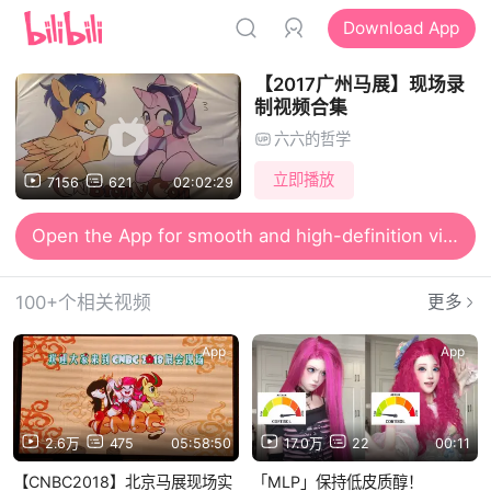
Download App
【2017广州马展】现场录
制视频合集
六六的哲学
立即播放
7156
621
02:02:29
Open the App for smooth and high-definition viewing
100+个相关视频
更多
App
App
2.6万
475
05:58:50
17.0万
22
00:11
【CNBC2018】北京马展现场实
「MLP」保持低皮质醇！