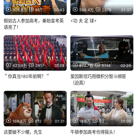
305.9万
867
00:43
598.4万
2879
01:37
假如古人参加高考，秦始皇考英
⚡功 夫 足 球⚡
语亮了！
App
App
423.9万
2917
01:28
879.7万
3748
02:26
＂你真当180年前啊？＂
爱因斯坦巧用微积分智斗绑匪
（迫真）
App
App
169.8万
812
01:31
18.6万
93
01:09
这要破不少绷，先生
牛顿参加高考也得摇头！