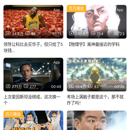
百万播放
App
App
34.8万
46
01:11
290.8万
754
00:23
领导让科比去买华子，但只给了5
【物理学】离神最接近的学科
块钱…
App
App
27.1万
277
00:49
13.4万
43
00:38
上次爱因斯坦没绑成，这次换一
考场上满脑子都是这个，那不就
个
炸了吗！
百万播放
App
App