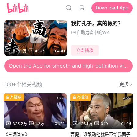
Download App
我打孔子，真的假的？
自动鬼畜中的WZ
立即播放
575.1万
4007
04:41
Open the App for smooth and high-definition viewing
100+个相关视频
更多
百万播放
百万播放
App
App
325.2万
1.2万
01:21
126.1万
340
01:04
《三绷演义》
菩提：谁敢动他就是不给我面子