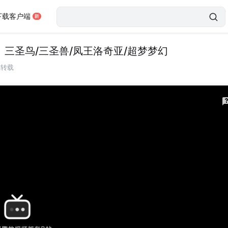
下载客户端
】三圣鸟/三圣兽/凤王洛奇亚/超梦梦幻
止转载