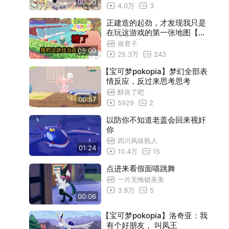
00:30
4.0万
3
正建造的起劲，才发现我只是
在玩这游戏的第一张地图【宝
可梦Pokopia】
侯君子
05:00
25.3万
243
【宝可梦pokopia】梦幻全部表
情反应，反过来思考思考
醇良了吧
00:57
5929
2
以防你不知道老盖会回来视奸
你
四川风味熟人
01:24
10.4万
15
点进来看假面喵跳舞
一片无悔锁美美
3.9万
5
00:06
【宝可梦pokopia】洛奇亚：我
有个好朋友， 叫凤王