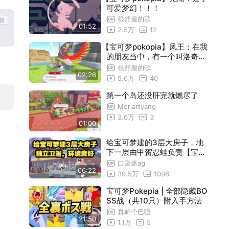
可爱梦幻！！！
很舒服的歌
01:52
2.5万
12
【宝可梦pokopia】凤王：在我
的朋友当中，有一个叫洛奇亚
的宝可梦
很舒服的歌
02:26
5.6万
40
第一个岛还没肝完就燃尽了
Moriartyang
3.6万
3
01:00
给宝可梦建的3层大房子，地
下一层由甲贺忍蛙负责【宝可
梦Pokopia】
口袋迷ag
06:22
39.5万
1096
宝可梦Pokepia | 全部隐藏BO
SS战（共10只）附入手方法
真嗣个巴嘎
21:50
1.1万
5