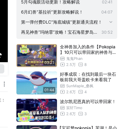
5月勾魂眼活动更新！攻略解说
02:41
6月幻兽“基拉祈”更新攻略解说！
04:07
第一弹付费DLC“海底城镇”更新通关流程！
再见神兽“玛纳霏”攻略！宝石海星梦岛怎
30:52
么去？
全神兽加入的条件【Pokopia
】10只可以带回家的神兽与幻
兽 四个梦岛机率遭遇 还能更
鬼鬼Phan
03:21
容易提升环境等级【#鬼鬼】
2.5万
8
百变怪森友会《Pokémon Po
kopia》
好事成双：在找到最后一块石
板前我大哥盖欧卡来看我了
SunMaple_桑枫
01:44
2.6万
4
注：
波尔凯尼恩真的可以带回家！
宸轩Timo
2.6万
3
00:54
【宝可梦pokopia】芜湖！是小