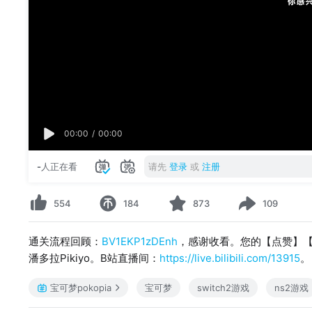
00:00
/
00:00
-
人正在看
请先
登录
或
注册
554
184
873
109
通关流程回顾：
BV1EKP1zDEnh
，感谢收看。您的【点赞】
潘多拉Pikiyo。B站直播间：
https://live.bilibili.com/13915
。
宝可梦pokopia
宝可梦
switch2游戏
ns2游戏