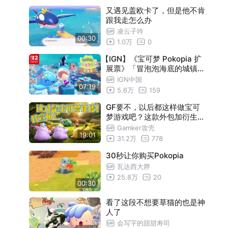
又遇见盖欧卡了，但是他不肯
跟我走怎么办
凌云子吟
00:30
1.0万
0
【IGN】《宝可梦 Pokopia 扩
展票》「冒泡泡海底的城镇」
宣传视频
IGN中国
07:19
5.6万
159
GF要不，以后都这样做宝可
梦游戏吧？这款外包加衍生的
作品，才是最好的宝可梦游戏
Gamker攻壳
19:01
。《宝可梦Pokopia》游戏鉴
31.2万
778
赏【就知道玩游戏】
30秒让你购买Pokopia
瓦达西大胖
25.8万
20
00:30
看了这段不想要草猫的也是神
人了
会写字的甜甜寿司