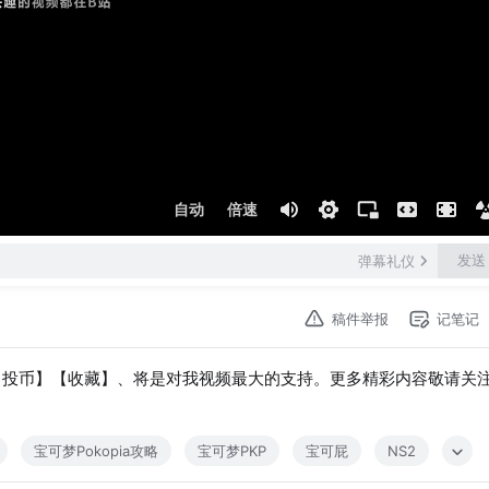
自动
倍速
发送
弹幕礼仪
稿件举报
记笔记
【投币】【收藏】、将是对我视频最大的支持。更多精彩内容敬请关
宝可梦Pokopia攻略
宝可梦PKP
宝可屁
NS2