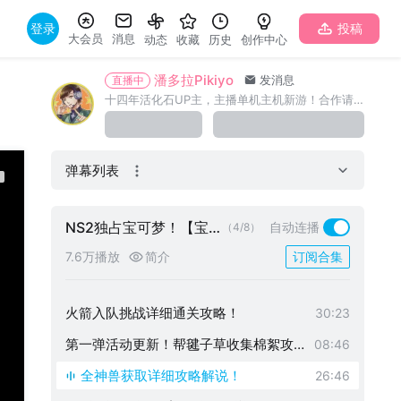
登录
投稿
大会员
消息
动态
收藏
历史
创作中心
潘多拉Pikiyo
发消息
直播中
十四年活化石UP主，主播单机主机新游！合作请私信（直播通知粉丝群：424612030）
弹幕列表
NS2独占宝可梦！【宝
自动连播
（4/8）
可梦Pokopia】通关更新
攻略解说
7.6万播放
简介
订阅合集
隐藏索财灵与神兽羽毛！
04:08
火箭入队挑战详细通关攻略！
30:23
第一弹活动更新！帮毽子草收集棉絮攻
08:46
略！
全神兽获取详细攻略解说！
26:46