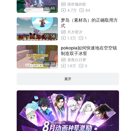
很舒服的歌
02:46
4.7万
84
梦岛（素材岛）的正确取用方
式
月夕星汐
00:56
1.3万
1
pokopia如何快速地在空空镇
制造双子冰窖
昼夜白日梦
00:33
1.6万
0
展开