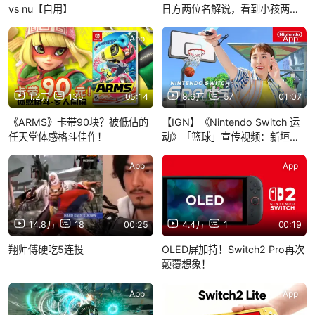
vs nu【自用】
日方两位名解说，看到小孩两口
子在决赛现场秀恩爱之后............
😂【街头霸王6】
App
App
1.2万
135
05:14
8.6万
57
01:07
《ARMS》卡带90块？被低估的
【IGN】《Nintendo Switch 运
任天堂体感格斗佳作！
动》「篮球」宣传视频：新垣结
衣出演
App
App
14.8万
18
00:25
4.4万
1
00:19
翔师傅硬吃5连投
OLED屏加持！Switch2 Pro再次
颠覆想象！
App
App