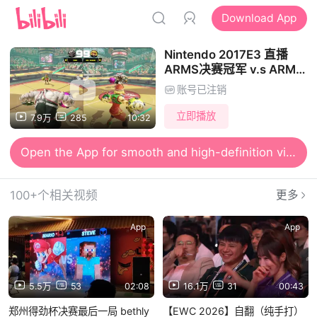
Download App
Nintendo 2017E3 直播
ARMS决赛冠军 v.s ARMS
制作人
账号已注销
立即播放
7.9万
285
10:32
Open the App for smooth and high-definition viewing
100+个相关视频
更多
App
App
5.5万
53
02:08
16.1万
31
00:43
郑州得劲杯决赛最后一局 bethly
【EWC 2026】自翻（纯手打）