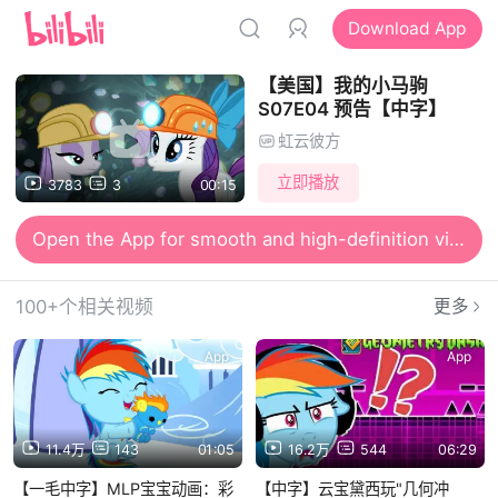
Download App
【美国】我的小马驹
S07E04 预告【中字】
虹云彼方
立即播放
3783
3
00:15
Open the App for smooth and high-definition viewing
100+个相关视频
更多
App
App
11.4万
143
01:05
16.2万
544
06:29
【一毛中字】MLP宝宝动画：彩
【中字】云宝黛西玩"几何冲