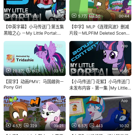
6.2万
1920
43:00
5.7万
50
00:44
【中英字幕】小马传送门:第五集
【中字】MLP《连理风波》删减
黑暗之心 －My Little Portal:
片段－MLPFiM Deleted Scene
Episode 5
Hearts and Hooves Day
App
App
20.3万
803
03:12
7366
12
16:05
【双字】动画PMV：马国雌驹－
【小马传送门·花絮】小马传送门
Pony Girl
未发布内容 - 第一集 |My Little
Portal Bonus Content-
Unreleased Episode 1
App
App
4.5万
229
09:21
6.5万
443
10:32