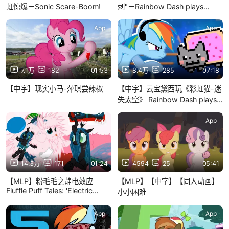
虹惊爆－Sonic Scare-Boom!
刺"－Rainbow Dash plays
Geometry Dash
App
App
7.1万
182
01:53
8.4万
285
07:18
【中字】现实小马-萍琪尝辣椒
【中字】云宝黛西玩《彩虹猫-迷
失太空》 Rainbow Dash plays
Nyan Cat－Lost in Space
App
App
14.3万
171
01:24
4594
25
05:41
【MLP】粉毛毛之静电效应－
【MLP】【中字】【同人动画】
Fluffle Puff Tales: 'Electric
小小困难
Floofaloo'
App
App