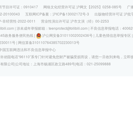
节目许可证：0910417
网络文化经营许可证 沪网文【2025】0258-085号
广
20100043
互联网ICP备案：
沪ICP备13002172号-3
出版物经营许可证 沪批字第
经营性-2022-0011
营业性演出许可证 沪市文演（经）00-2253
li.com | 涉未成年举报邮箱：teenprotect@bilibili.com | 不良信息举报电话：40062
2345政务服务便民热线
|
沪公网安备31011002002436号
|
儿童色情信息举报专区
230011号
|
网信算备310110764385702230013号
中国互联网违法和不良信息举报中心
诈劝阻电话“96110”系专门针对避免您财产被骗受损而设，请您一旦收到来电，立即
公司|公司地址：上海市杨浦区政立路489号|电话：021-25099888