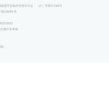
播电视节目制作经营许可证：（沪）字第01248号
U6699 号
62233转3
|
扫黄打非举报
接听。