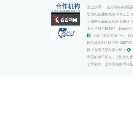
营业执照
信息网络传播视听
增值电信业务经营许可证 沪B2-
互联网药品信息服务资格证 沪-非
不良信息举报邮箱：help@bilibi
上海互联网举报中心
|
1
网信算备310110764385705
网上有害信息举报专区：
亲爱的市民朋友，上海警方反
公司名称：上海宽娱数码科技有限