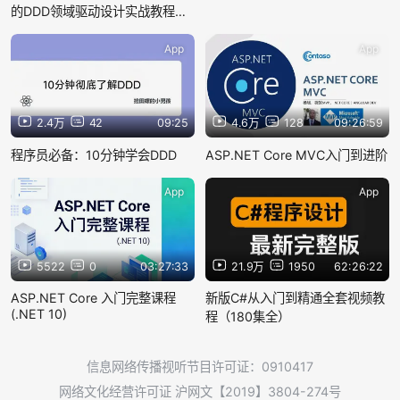
的DDD领域驱动设计实战教程，
2025手把手教你大厂DDD落地实
践
App
App
2.4万
42
09:25
4.6万
128
09:26:59
程序员必备：10分钟学会DDD
ASP.NET Core MVC入门到进阶
App
App
5522
0
03:27:33
21.9万
1950
62:26:22
ASP.NET Core 入门完整课程
新版C#从入门到精通全套视频教
(.NET 10)
程（180集全）
信息网络传播视听节目许可证：0910417
网络文化经营许可证 沪网文【2019】3804-274号