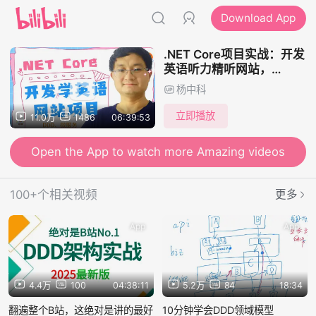
Download App
.NET Core项目实战：开发
英语听力精听网站，
DDD、微服务、前后端分
杨中科
离、领域驱动设计
立即播放
11.0万
1486
06:39:53
Open the App to watch more Amazing videos
100+个相关视频
更多
App
App
4.4万
100
04:38:11
5.2万
84
18:34
翻遍整个B站，这绝对是讲的最好
10分钟学会DDD领域模型