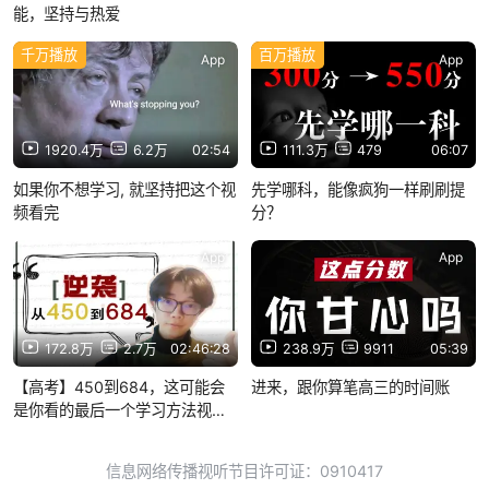
能，坚持与热爱
千万播放
百万播放
App
App
1920.4万
6.2万
02:54
111.3万
479
06:07
如果你不想学习, 就坚持把这个视
先学哪科，能像疯狗一样刷刷提
频看完
分？
App
App
172.8万
2.7万
02:46:28
238.9万
9911
05:39
【高考】450到684，这可能会
进来，跟你算笔高三的时间账
是你看的最后一个学习方法视
频！
信息网络传播视听节目许可证：0910417