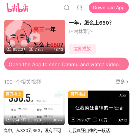
Download App
一年，怎么上650？
树林同学-
立即播放
652.3万
7.8万
18:13
Open the App to send Danmu and watch videos together
100+个相关视频
更多
百万播放
百万播放
App
App
254.7万
923
00:47
799.4万
1.8万
02:12
高中，从330到653，没有不可
让我疯狂自律的一段话：