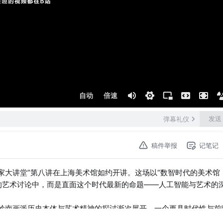
自动
倍速
发送
弹幕礼仪
稿件举报
记笔记
名家大讲堂”第八讲在上海美术馆如约开讲。这场以“数智时代的美术馆
的艺术讨论中，而是直面这个时代最新的命题——人工智能与艺术的
对岭南画派历史本体与艺术精神的探讨渐次展开，一个更具时代性与前
与感知方式正经历何种根本性重构？本次讲座特邀上海大学美术馆馆