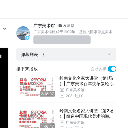
广东美术馆
发消息
广东美术馆建成于1997年，是首批国家重点美术馆之一，是一所集收藏、研究、陈列展览、教育、交流、服务六大功能于一体的现代多功能艺术博物馆。
弹幕列表
接下来播放
自动连播
岭南文化名家大讲堂（第1场
）| 广东美术百年变革叙论 (主
讲人：梁江）
广东美术馆
2:18:07
208
0
岭南文化名家大讲堂（第2场
）| 缔造中国现代美术的海上
岭南（主讲人：尚辉）
广东美术馆
1:46:47