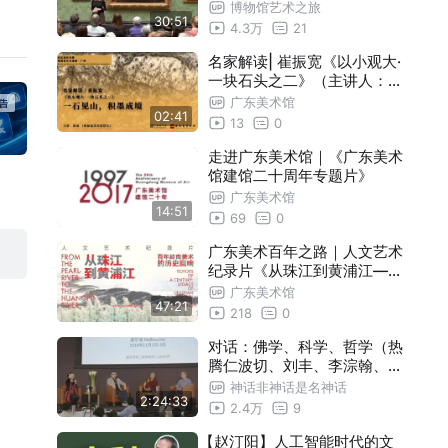
敦国家美术馆
博物馆艺术之旅
深
30:51
4.3万
21
创作
名家解读| 崔振宽《以小观大·
。
一块石头之二》（主讲人：崔
迅）
广东美术馆
02:41
13
0
走进广东美术馆｜《广东美术
馆建馆二十周年专题片》
广东美术馆
14:51
69
0
广东美术百年之路｜人文艺术
纪录片《从珠江到黄浦江——
百年岭南美术的历史回响》
广东美术馆
47:21
218
0
对话：佛学、科学、哲学（热
腾仁波切、刘丰、李淙翰、马
仙蕊）
神话非神话是名神话
2:24:33
2.4万
9
【赵汀阳】人工智能时代的文