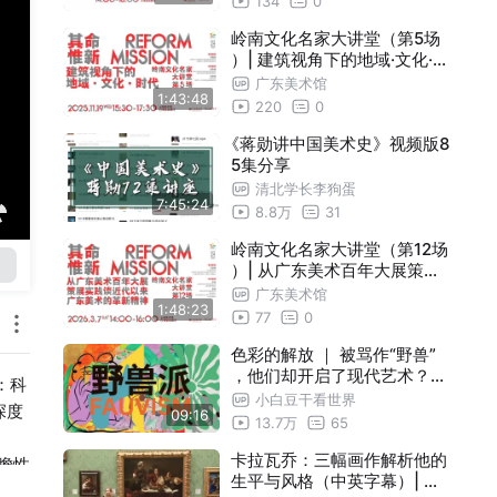
134
0
岭南文化名家大讲堂（第5场
）| 建筑视角下的地域·文化·时
代（主讲人：何镜堂）
广东美术馆
1:43:48
220
0
《蒋勋讲中国美术史》视频版8
5集分享
清北学长李狗蛋
7:45:24
8.8万
31
岭南文化名家大讲堂（第12场
）| 从广东美术百年大展策展
实践谈近代以来广东美术的革
广东美术馆
1:48:23
新精神（主讲人：王绍强）
77
0
色彩的解放 ｜ 被骂作“野兽”
，他们却开启了现代艺术？｜
：科
10分钟的艺术熏陶
小白豆干看世界
深度
09:16
13.7万
65
卡拉瓦乔：三幅画作解析他的
瞻性
生平与风格（中英字幕）| 伦
长