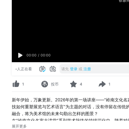
00:00
/
00:00
-
人正在看
请先
登录
或
注册
1
投币
4
1
新年伊始，万象更新。2026年的第一场讲座——“岭南文化
技如何重塑展览与艺术语言”为主题的对话，没有停留在传统
融合，将为美术馆的未来勾勒出怎样的图景？
在“岭南文化名家大讲堂”系列学术脉络的持续深化中，随着
展开更多
的命题自然浮现——当技术浪潮席卷一切，艺术的创作、展示