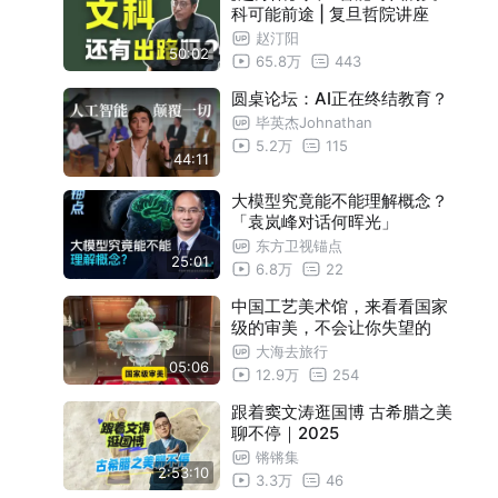
科可能前途 | 复旦哲院讲座
赵汀阳
50:02
65.8万
443
圆桌论坛：AI正在终结教育？
毕英杰Johnathan
5.2万
115
44:11
大模型究竟能不能理解概念？
「袁岚峰对话何晖光」
东方卫视锚点
25:01
6.8万
22
中国工艺美术馆，来看看国家
级的审美，不会让你失望的
大海去旅行
05:06
12.9万
254
跟着窦文涛逛国博 古希腊之美
聊不停｜2025
锵锵集
2:53:10
3.3万
46