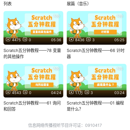
列表
展篇（音乐）
App
App
4475
0
05:36
8436
3
05:25
Scratch五分钟教程——78 变量
Scratch五分钟教程——66 计时
的其他操作
器
App
App
4543
0
04:24
1.1万
3
03:24
Scratch五分钟教程——61 询问
Scratch五分钟教程——01 编程
和回答
是什么？
信息网络传播视听节目许可证：0910417