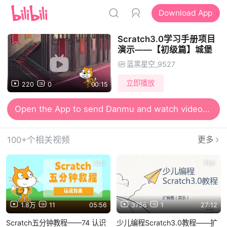
Download App
Scratch3.0学习手册项目
演示——【初级篇】城堡
蓝黑星空_9527
立即播放
220
0
00:15
Open the App to send Danmu and watch videos together
100+个相关视频
更多
App
App
1.8万
11
05:56
3756
1
27:12
Scratch五分钟教程——74 认识
少儿编程Scratch3.0教程——扩