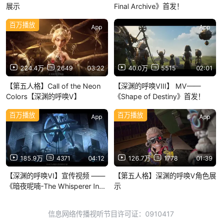
展示
Final Archive》首发！
百万播放
App
App
224.4万
2649
03:22
40.0万
5515
02:01
【第五人格】Call of the Neon
【深渊的呼唤VIII】 MV——
Colors【深渊的呼唤V】
《Shape of Destiny》首发！
百万播放
百万播放
App
App
185.9万
4371
04:12
126.7万
1778
01:39
【深渊的呼唤VI】宣传视频 ——
【第五人格】深渊的呼唤V角色展
《暗夜呢喃-The Whisperer In
示
Darkness》
信息网络传播视听节目许可证：0910417