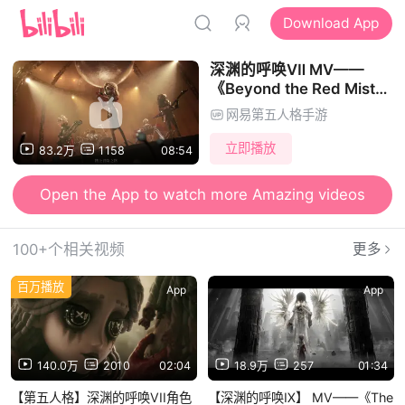
Download App
深渊的呼唤Ⅶ MV——
《Beyond the Red Mist》
首发！
网易第五人格手游
立即播放
83.2万
1158
08:54
Open the App to watch more Amazing videos
100+个相关视频
更多
百万播放
App
App
140.0万
2010
02:04
18.9万
257
01:34
【第五人格】深渊的呼唤VII角色
【深渊的呼唤Ⅸ】 MV——《The