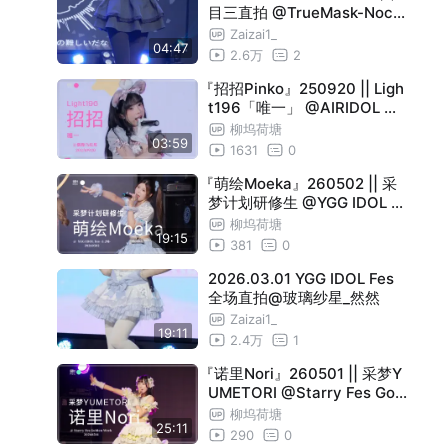
目三直拍 @TrueMask-Nochi
chi
Zaizai1_
04:47
2.6万
2
『招招Pinko』250920 || Ligh
t196「唯一」 @AIRIDOL 偶
像乌托邦 || 4K 直拍 Focus
柳坞荷塘
03:59
1631
0
『萌绘Moeka』260502 || 采
梦计划研修生 @YGG IDOL F
es -5.2场- || 4K 直拍 Focus
柳坞荷塘
19:15
381
0
2026.03.01 YGG IDOL Fes
全场直拍@玻璃纱星_然然
Zaizai1_
19:11
2.4万
1
『诺里Nori』260501 || 采梦Y
UMETORI @Starry Fes Gol
den Week || 4K 横屏直拍 Fo
柳坞荷塘
25:11
cus
290
0