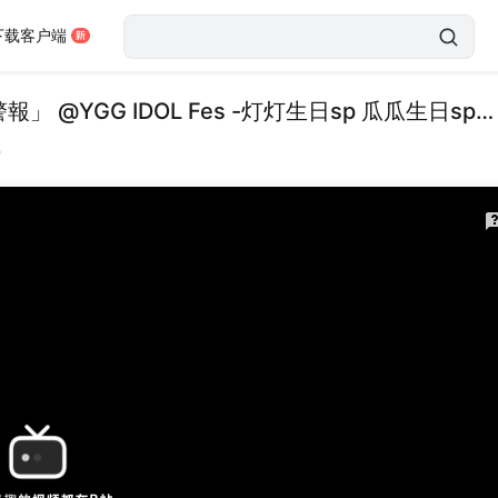
下载客户端
『兮兮Nako』260419 || 星屑物语「恋愛決壊警報」 @YGG IDOL Fes -灯灯生日sp 瓜瓜生日sp- || 4K 横屏直拍 Focus
载