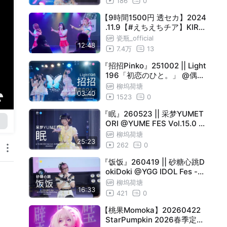
186
0
【9時間1500円 透セカ】2024
.11.9【#えちえちチア】KIRA
KIRA リズム @新宿Biske
瓷瓶_official
12:48
7.4万
13
『招招Pinko』251002 || Light
196「初恋のひと。」 @偶像
乌托邦 || 4K 直拍 Focus 横屏
柳坞荷塘
03:40
1523
0
『眠』260523 || 采梦YUMET
ORI @YUME FES Vol.15.0 -
小容生日SP- || 4K 横屏直拍
柳坞荷塘
25:23
Focus
262
0
『饭饭』260419 || 砂糖心跳D
okiDoki @YGG IDOL Fes -灯
灯生日sp 瓜瓜生日sp- || 4K
柳坞荷塘
16:33
横屏直拍 Focus
421
0
【桃果Momoka】20260422
StarPumpkin 2026春季定期