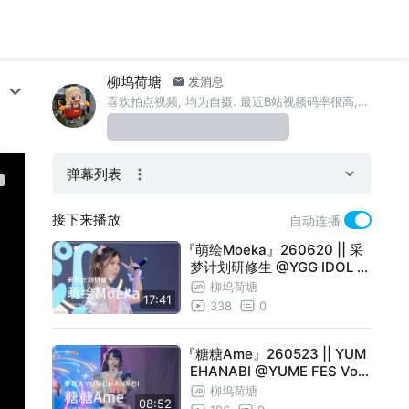
柳坞荷塘
发消息
喜欢拍点视频, 均为自摄. 最近B站视频码率很高,各位尊贵的大会员如果4K60帧看视频卡顿, 请调至1080P60帧观看.
弹幕列表
接下来播放
自动连播
『萌绘Moeka』260620 || 采
梦计划研修生 @YGG IDOL F
ES || 4K 直拍 Focus
柳坞荷塘
17:41
338
0
『糖糖Ame』260523 || YUM
EHANABI @YUME FES Vol.1
5.0 -小容生日SP- || 4K 横屏
柳坞荷塘
08:52
直拍 Focus