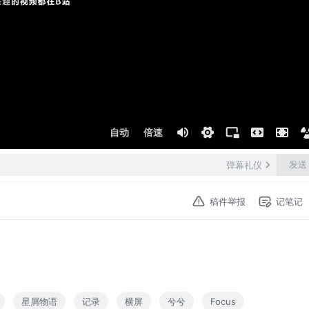
自动
倍速
发送
弹幕礼仪
稿件举报
记笔记
星屑物语
记录
横屏
兮兮
Focus