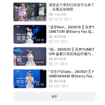
感觉这个系列已经发不出来了
，且看且珍惜吧
小金大明
07:52
13.1万
3
『诺里Nori』260619 || 采梦Y
UMETORI @Starry Fes 端午
节 || 4K 横屏直拍 Focus
柳坞荷塘
23:16
173
0
『眠』260620 || 采梦YUMET
ORI @夏日里的海盐柠檬汽水
|| 4K 横屏直拍 Focus
柳坞荷塘
24:56
171
0
『宅宅子Otako』260501 || Y
UMEHANABI @Starry Fes
Golden Week || 4K 横屏直拍
柳坞荷塘
25:55
Focus
420
0
展开