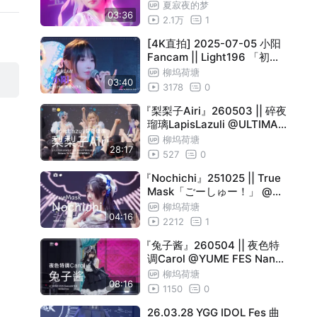
公演 in Mask Stage - アイド
夏寂夜的梦
03:36
ルEn.Ver（YOASOBI）
2.1万
1
[4K直拍] 2025-07-05 小阳
Fancam || Light196 「初恋
のひと。」|| Gimmick Fes
柳坞荷塘
03:40
3178
0
『梨梨子Airi』260503 || 碎夜
瑠璃LapisLazuli @ULTIMAI
DOLS 5TH ANNIVERSARY
柳坞荷塘
28:17
～ || 4K 直拍 Focus
527
0
『Nochichi』251025 || True
Mask「ごーしゅー！」 @偶
像乌托邦 Air Live || 4K 直拍
柳坞荷塘
04:16
Focus
2212
1
『兔子酱』260504 || 夜色特
调Carol @YUME FES Nanas
hi生日 || 4K 直拍 Focus
柳坞荷塘
08:16
1150
0
26.03.28 YGG IDOL Fes 曲