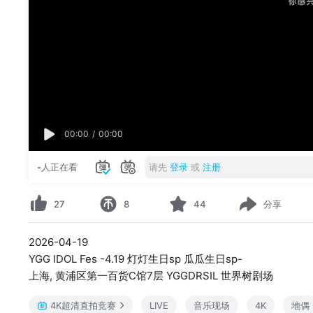
00:00
/
00:00
-
人正在看
请先
登录
或
注册
27
8
44
分享
2026-04-19
YGG IDOL Fes -4.19 灯灯生日sp 瓜瓜生日sp-
上海, 黄浦区第一百货C馆7层 YGGDRSIL 世界树剧场
4K超清直拍竞赛
LIVE
音乐现场
4K
地偶