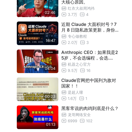
大核心原因。
红衣大叔周鸿祎
02:46
3.7万
4
近期 Claude 大面积封号？7
月 8 日隐私政策更新，身份验
证来了，账号如何防封？
专心做教程
16:47
2.0万
3
Anthropic CEO：如果我是2
5岁，不会选编程，会选....
机器之心官方
04:04
9.5万
16
Claude官网把中国列为敌对
国家！！
是超人噻
00:23
1.6万
1
黑客常说的肉鸡到底是什么？
龙哥网络安全
6999
102
01:13