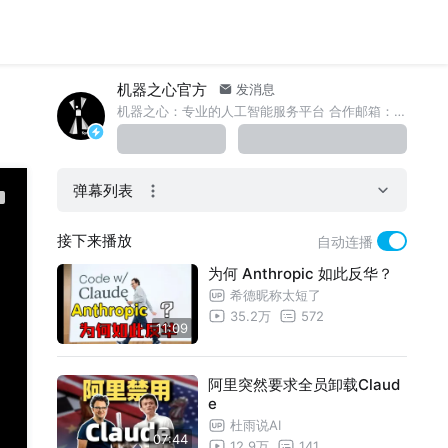
机器之心官方
发消息
机器之心：专业的人工智能服务平台 合作邮箱：liyazhou@jiqizhixin.com
弹幕列表
接下来播放
自动连播
为何 Anthropic 如此反华？
希德昵称太短了
35.2万
572
11:09
阿里突然要求全员卸载Claud
e
杜雨说AI
07:44
12.9万
141