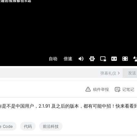
自动
倍速
发送
弹幕礼仪
稿件举报
记笔记
专门识别你是不是中国用户，2.1.91 及之后的版本，都有可能中招！快来看看
e Code
代码
前沿科技