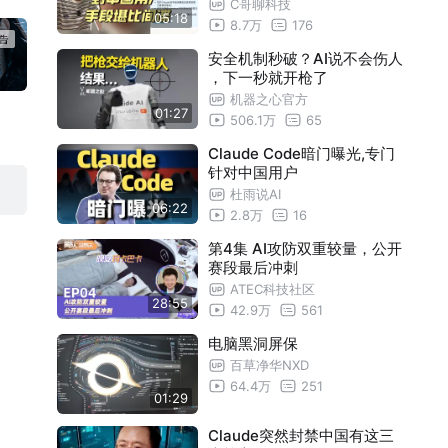
C哥聊科技
05:18
8.7万
176
安全机制秒破？AI说不会伤人
，下一秒就开枪了
机器之心官方
01:27
506.1万
65
Claude Code暗门曝光,专门
针对中国用户
杜雨说AI
06:22
2.8万
16
第4集 AI攻防双重较量，公开
赛段最后冲刺
ATEC科技社区
28:55
42.9万
561
电脑黑洞屏保
百草净华NXD
64.4万
251
01:29
Claude突然封禁中国有这三