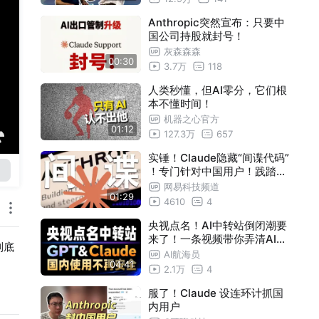
Anthropic突然宣布：只要中
国公司持股就封号！
灰森森森
00:30
3.7万
118
人类秒懂，但AI零分，它们根
本不懂时间！
机器之心官方
01:12
127.3万
657
实锤！Claude隐藏“间谍代码”
！专门针对中国用户！践踏行
业底线！#Anthropic#Claud
网易科技频道
01:29
e#代码#科技
4610
4
央视点名！AI中转站倒闭潮要
来了！一条视频带你弄清AI中
到底
转站运行逻辑！
AI航海员
04:41
2.1万
4
服了！Claude 设连环计抓国
内用户