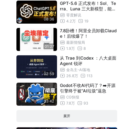
GPT-5.6 正式发布！Sol、Te
rra、Luna 三大新模型，能力
全面升级！但为何不是人人都
零度解说
08:36
能用？| 零度解说
4.2万
19
7.8卧槽！阿里全员卸载Claud
e！后续爆了！
最新情报局
01:27
1.9万
8
从 Trae 到Codex ：八大桌面
Agent 锐评
金岛主-AI落地
02:59
26.8万
113
Godot不收AI代码了？➡️开源
引擎终于被“AI垃圾”逼急
CG快报
03:42
7.8万
93
展开