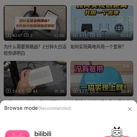
App
App
4247
2
02:00
4.1万
33
00:52
为什么需要旁路由？2分钟大白话
如何实现两地共用一个宽带？
给你讲明白
App
App
20.6万
44
01:36
1.2万
2
02:41
家里1000M宽带，网速却不达
家里没有宽带，只有路由器也能
标，只需要更换一个设备就能突
上网，原来只需这样做，真的太
破限制
方便了
信息网络传播视听节目许可证：0910417
网络文化经营许可证 沪网文【2019】3804-274号