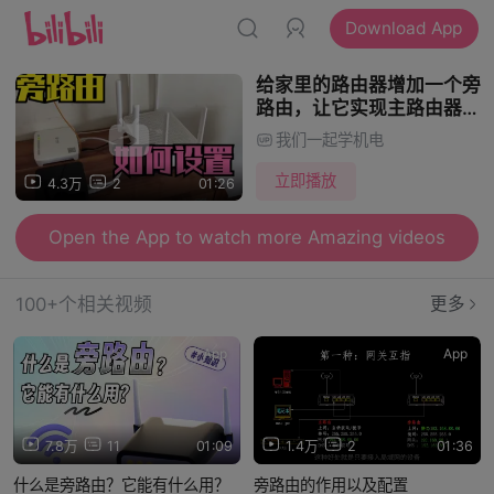
Download App
给家里的路由器增加一个旁
路由，让它实现主路由器无
法实现的功能
我们一起学机电
立即播放
4.3万
2
01:26
Open the App to watch more Amazing videos
100+个相关视频
更多
App
App
7.8万
11
01:09
1.4万
2
01:36
什么是旁路由？它能有什么用？
旁路由的作用以及配置