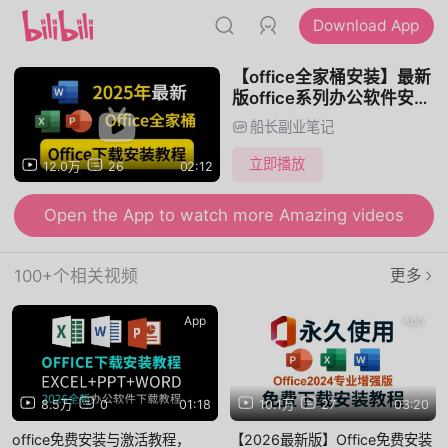
Download App
【office全家桶安装】最新
版office系列办公软件安装
教程，office全家桶/word
船长副业笔记
文档安装/ppt安装/excel安
装
立即播放
12.0万
26
02:12
Open the App to watch more Amazing videos
100+个相关视频
更多
App
App
8.5万
0
01:18
10.1万
27
03:20
office免费安装与激活教程，
【2026最新版】Office免费安装