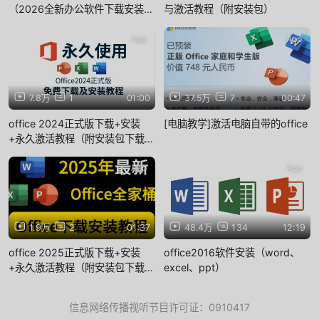
（2026全新办公软件下载安装教
与激活教程（附安装包）
程）office365永久激活，office
安装教程，office零基础自学教程
App
App
7.8万
1
01:00
37.5万
7
00:47
office 2024正式版下载+安装
[电脑教学]激活电脑自带的office
+永久激活教程（附安装包下载链
接），一键安装word、excel、
PPT、visio、project2024 全网
App
App
首发
1.9万
2
01:37
48.4万
134
12:19
office 2025正式版下载+安装
office2016软件安装（word、
+永久激活教程（附安装包下载链
excel、ppt）
接），一键安装word、excel、
PPT、visio、project2024正式
信息网络传播视听节目许可证：0910417
版永久激活