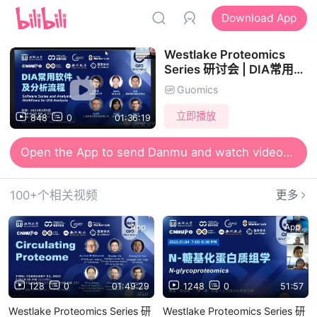
Download App
Westlake Proteomics
Series 研讨会 | DIA常用软
件及分析流程
Guomics
立即播放
848
0
01:36:19
Open the App to send Danmu and watch videos together
100+个相关视频
更多
App
App
128
0
01:49:29
1248
0
51:57
Westlake Proteomics Series 研
Westlake Proteomics Series 研