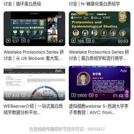
讨会 | 循环蛋白质组
讨会 | N-糖基化蛋白质组学
App
App
537
0
01:42:47
168
0
50:03
Westlake Proteomics Series 研
Westlake Proteomics Series 研
讨会 | 从 UK Biobank 看大型队
讨会 | 蛋白质组学和流行病学研
列建设
究
App
App
835
0
21:09
2600
0
01:43:10
WEBserver介绍 | 一站式蛋白质
虚拟细胞webinar 5-西湖大学李
组学数据分析平台
子青教授｜AIVC: from
ProteomeExpert
Biomolecules to Cells
信息网络传播视听节目许可证：0910417