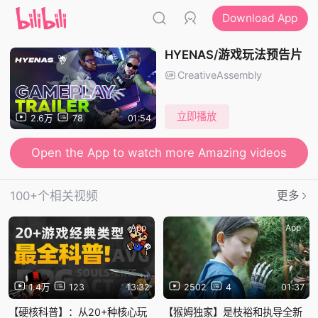
Download App
HYENAS/游戏玩法预告片
CreativeAssembly
立即播放
2.6万
78
01:54
Open the App to watch more Amazing videos
100+个相关视频
更多
App
App
1.4万
123
13:32
2502
4
01:37
【硬核科普】：从20+种核心玩
【猴姆独家】是枝裕和执导全新