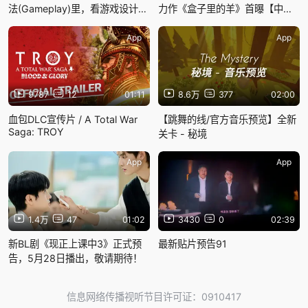
法(Gameplay)里，看游戏设计的
力作《盒子里的羊》首曝【中
骨架，回归本质的游戏分类
字】正式预告片！本片是是枝裕
和第十度入围戛纳电影节并再次
App
App
角逐最高荣誉金棕榈奖
9787
12
01:11
8.6万
377
02:00
血包DLC宣传片 / A Total War
【跳舞的线/官方音乐预览】全新
Saga: TROY
关卡 - 秘境
App
App
1.4万
47
01:02
3430
0
02:39
新BL剧《现正上课中3》正式预
最新贴片预告91
告，5月28日播出，敬请期待！
信息网络传播视听节目许可证：0910417