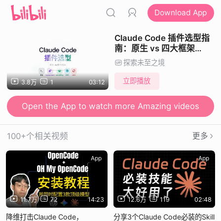
Download App
Claude Code 插件选型指
南：原生 vs 四大框架
(superpowers, ECC, GSD,
探索未至之境
Ralph)，5分钟帮你做决定
立即播放
3.8万
1
03:12
Open the App to watch more Amazing videos
100+个相关视频
更多
App
App
11.7万
72
14:23
12.6万
119
02:48
降维打击Claude Code，
分享3个Claude Code必装的Skill