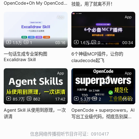
OpenCode+Oh My OpenCode
技能，用了就离不开！
安装并配置教程
App
App
1.5万
1
03:16
1.6万
0
00:34
一句话生成专业架构图
6个神级MCP插件，让你的
Excalidraw Skill
claudecode起飞
App
App
85.7万
862
17:42
5.3万
2
05:22
Agent Skill 从使用到原理，一次
OpenCode + superpowers，AI
讲清
写出工业级代码，彻底告别屎
山！【深度实测】
信息网络传播视听节目许可证：0910417