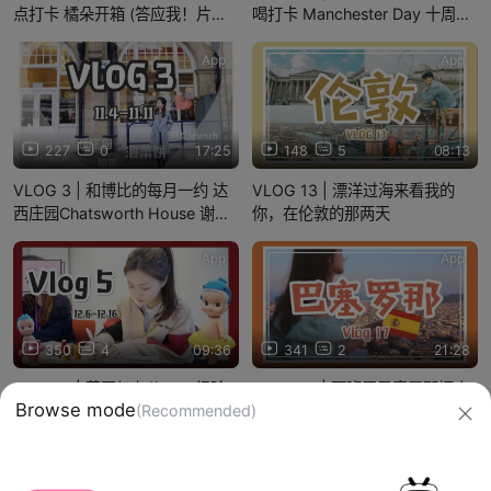
点打卡 橘朵开箱 (答应我！片尾
喝打卡 Manchester Day 十周年
彩蛋一定要看！！)
游行
App
App
227
0
17:25
148
5
08:13
VLOG 3 | 和博比的每月一约 达
VLOG 13 | 漂洋过海来看我的
西庄园Chatsworth House 谢菲
你，在伦敦的那两天
曼城网红餐厅吃吃吃
App
App
350
4
09:36
341
2
21:28
VLOG 5 | 英国打九价HPV经验
VLOG 17 | 西班牙巴塞罗那抨击
Browse mode
(Recommended)
分享 疯狂自习写作业 回国行李打
心灵的完美旅行 一个想二刷三刷
包 伦敦面基
的城市！米拉之家|圣家堂
|Walden 7 |少女心医院
信息网络传播视听节目许可证：0910417