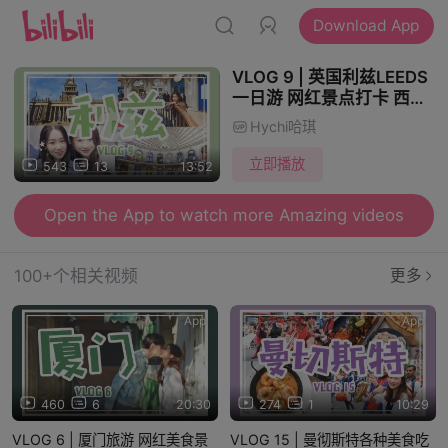
Download App
VLOG 9 | 英国利兹LEEDS
一日游 网红景点打卡 西班
牙餐厅 逛画展
Hychi哈琪
立即播放
543
13
13:52
Open the App to watch more Amazing videos
100+个相关视频
更多
App
App
460
6
20:30
274
1
10:29
VLOG 6 | 厦门旅游 网红美食景
VLOG 15 | 曼彻斯特各种美食吃