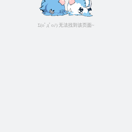
Σ(oﾟдﾟoﾉ) 无法找到该页面~