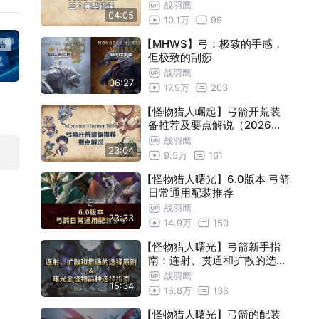
战羽鹰
04:05
10.1万
99
【MHWS】弓：极致的手感，
但极致的刮痧
战羽鹰
06:27
17.9万
203
【怪物猎人崛起】弓箭开荒装
备推荐及要点解说（2026重
置版）
战羽鹰
23:04
9.5万
161
【怪物猎人曙光】6.0版本 弓箭
日常通用配装推荐
战羽鹰
23:33
14.9万
150
【怪物猎人曙光】弓箭新手指
南：连射、贯通和扩散的选择
原则＆曙光终盘全怪物箭种选
战羽鹰
15:34
择百科
16.8万
136
【怪物猎人曙光】弓箭的配装