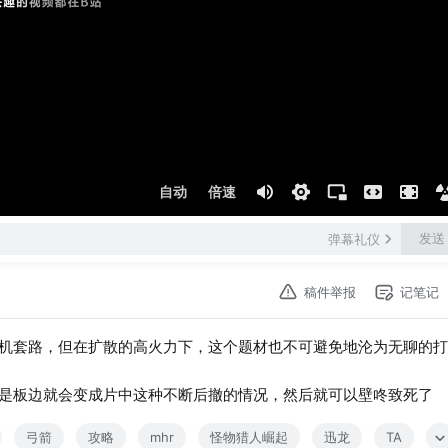
自动
倍速
发送
弹幕礼仪
稿件举报
记笔记
机套路，但在扩散的高火力下，这个题材也不可避免地沦为无聊的打
是板边就会变成片中这种不断后撤的情况，然后就可以壁咚致死了
弓箭
攻略
mhr
怪物猎人崛起
迅龙
TA