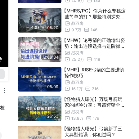
20.9万
135
【MHRS/PC】你为什么专挑这
些简单的打？那些特别探究为
什么不打？ 弓箭 三无 特别探
战羽鹰
05:20
究：怪异克服天廻龙 4分03秒
9.7万
146
【MHW】论弓箭的正确输出姿
势：输出连段选择与进阶操作
技巧
战羽鹰
2:08:34
25.2万
418
【MHR】RISE弓箭的主要进阶
操作技巧
战羽鹰
05:09
16.1万
216
【怪物猎人曙光】万场弓箭玩
家的经验分享：弓箭狩猎全怪
桩
物箭种选择指南（持续更新）
战羽鹰
26:53
13.8万
179
【怪物猎人曙光】弓箭新手三
大典型错误，你犯过吗？