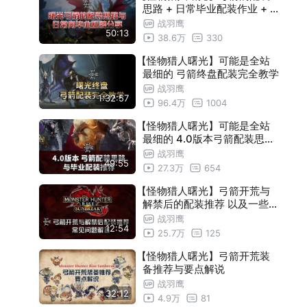
思路 + 日常毕业配装作业 +
新技能与新要素解读（10.0.0
战羽鹰
50:13
2版本）
38.6万
330
【怪物猎人曙光】可能是全站
最细的 弓箭终盘配装完全教学
战羽鹰
1:32:57
96.4万
1004
【怪物猎人曙光】可能是全站
最细的 4.0版本弓箭配装思路
与毕业配装推荐
战羽鹰
49:55
27.3万
654
【怪物猎人曙光】弓箭开荒与
解禁后的配装推荐 以及一些常
见问题解答
战羽鹰
12:54
25.7万
125
【怪物猎人曙光】弓箭开荒装
备推荐与要点解说
战羽鹰
32:12
4.9万
81