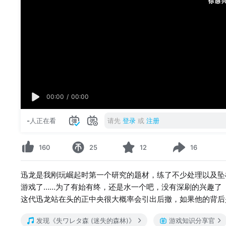
00:00
/
00:00
-
人正在看
请先
登录
或
注册
160
25
12
16
迅龙是我刚玩崛起时第一个研究的题材，练了不少处理以及坠
游戏了……为了有始有终，还是水一个吧，没有深刷的兴趣了
这代迅龙站在头的正中央很大概率会引出后撤，如果他的背后
发现《失ワレタ森 (迷失的森林)》
游戏知识分享官