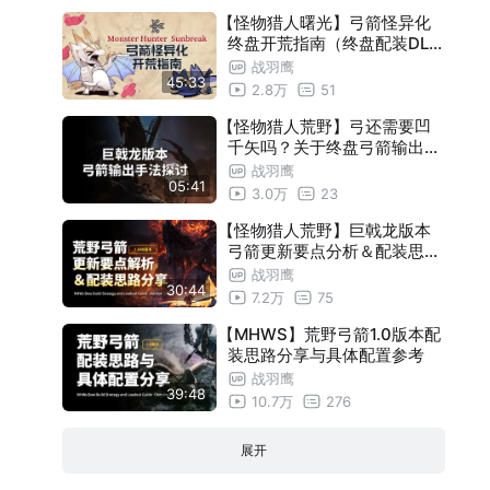
【怪物猎人曙光】弓箭怪异化
终盘开荒指南（终盘配装DLC
）
战羽鹰
45:33
2.8万
51
【怪物猎人荒野】弓还需要凹
千矢吗？关于终盘弓箭输出手
法的探讨
战羽鹰
05:41
3.0万
23
【怪物猎人荒野】巨戟龙版本
弓箭更新要点分析＆配装思路
分享
战羽鹰
30:44
7.2万
75
【MHWS】荒野弓箭1.0版本配
装思路分享与具体配置参考
战羽鹰
39:48
10.7万
276
展开