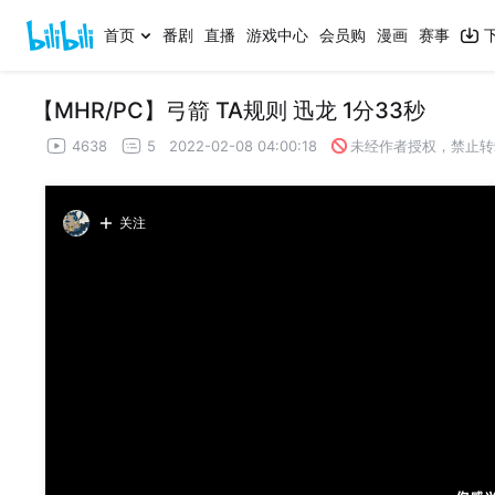
首页
番剧
直播
游戏中心
会员购
漫画
赛事
【MHR/PC】弓箭 TA规则 迅龙 1分33秒
4638
5
2022-02-08 04:00:18
未经作者授权，禁止转
关注