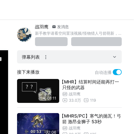
战羽鹰
发消息
新手教学请看空间置顶视频/怪物猎人弓箭萌新，分析特性勇士雄鹰，社畜兼职up更新缓慢且不定时/交流群：654366654
弹幕列表
接下来播放
自动连播
【MHR】结算时间还能再打一
只怪的武器
战羽鹰
01:11
33.0万
119
【MHRS/PC】寒气的抛瓦！弓
箭 激昂金狮子 53秒
战羽鹰
02:06