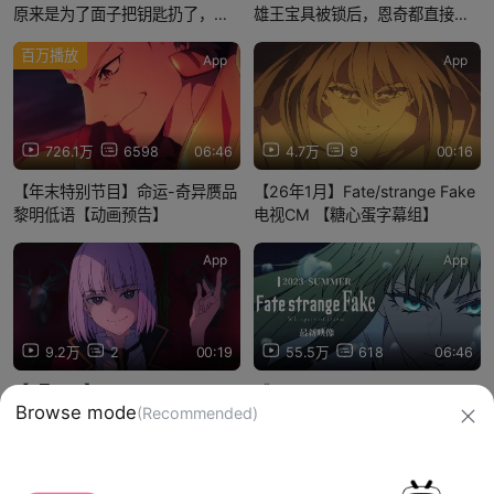
原来是为了面子把钥匙扔了，之
雄王宝具被锁后，恩奇都直接选
后宝具被锁就无法使用了.
择保护，不愧是一生的挚友
百万播放
App
App
726.1万
6598
06:46
4.7万
9
00:16
【年末特别节目】命运-奇异赝品
【26年1月】Fate/strange Fake
黎明低语【动画预告】
电视CM 【糖心蛋字幕组】
App
App
9.2万
2
00:19
55.5万
618
06:46
【1月/A-1】Fate/strange Fake
《Fate/strange Fake -Whispers
Browse mode
(Recommended)
第5话预告【MCE汉化组】
of Dawn-》6分钟新影像 2023
年夏季播出
信息网络传播视听节目许可证：0910417