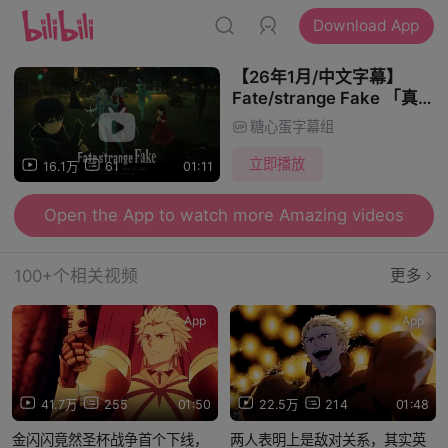
Download App
【26年1月/中文字幕】
Fate/strange Fake 「真」
PV2【糖心蛋字幕组】
糖心蛋字幕组
立即播放
16.1万
61
01:11
Open the App to watch more Amazing videos
100+个相关视频
更多
App
App
41.7万
255
01:50
22.5万
214
01:48
金闪闪竟然圣杯战争首个下线，
两人表明上是敌对关系，其实英