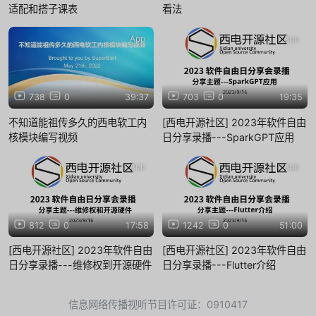
适配和搭子课表
看法
App
App
738
0
39:37
703
0
19:35
不知道能祖传多久的西电软工内
[西电开源社区] 2023年软件自由
核模块编写视频
日分享录播---SparkGPT应用
App
App
812
0
17:58
1242
0
51:00
[西电开源社区] 2023年软件自由
[西电开源社区] 2023年软件自由
日分享录播---维修权到开源硬件
日分享录播---Flutter介绍
信息网络传播视听节目许可证：0910417