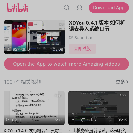
Download App
XDYou 0.4.1 版本 如何将
课表导入系统日历
Superbart
立即播放
927
0
05:08
Open the App to watch more Amazing videos
100+个相关视频
更多
App
App
621
1
15:34
1.3万
6
05:15
XDYou 1.4.0 发行概要：研究生
西电教务处提前考试，这是我的