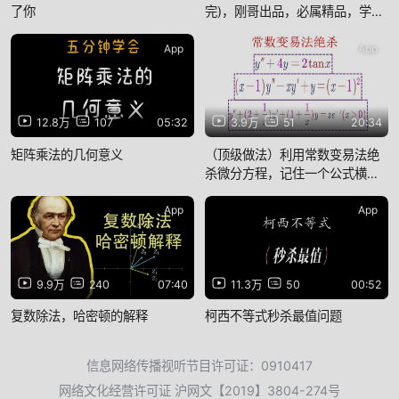
了你
完)，刚哥出品，必属精品，学会
轻松斩杀真题哦
App
App
12.8万
107
05:32
3.9万
51
20:34
矩阵乘法的几何意义
（顶级做法）利用常数变易法绝
杀微分方程，记住一个公式横扫
各种复杂变系数微分方程
App
App
9.9万
240
07:40
11.3万
50
00:52
复数除法，哈密顿的解释
柯西不等式秒杀最值问题
信息网络传播视听节目许可证：0910417
网络文化经营许可证 沪网文【2019】3804-274号