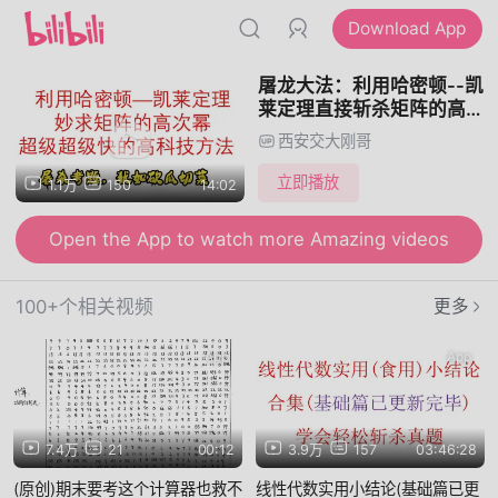
Download App
屠龙大法：利用哈密顿--凯
莱定理直接斩杀矩阵的高次
幂，如有砍瓜切菜一般
西安交大刚哥
立即播放
1.1万
150
14:02
Open the App to watch more Amazing videos
100+个相关视频
更多
App
App
7.4万
21
00:12
3.9万
157
03:46:28
(原创)期末要考这个计算器也救不
线性代数实用小结论(基础篇已更