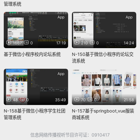
管理系统
App
App
1667
0
17:19
210
0
14:24
基于微信小程序校内论坛系统
N-150基于微信小程序的论坛交
流系统
App
App
48
0
35:49
70
0
21:58
N-158基于微信小程序学生社团
N-157基于springboot,vue服装
管理系统
商城系统
信息网络传播视听节目许可证：0910417