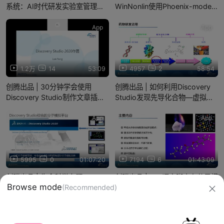
系统：AI时代研发实验室管理的
WinNonlin使用Phoenix-model
数字化转型
建立效应室PKPD连接模型
App
App
1.2万
14
53:09
4957
2
58:54
创腾出品 | 30分钟学会使用
创腾出品 | 如何利用Discovery
Discovery Studio制作文章插
Studio发现先导化合物—虚拟筛
图-20200221
选-20200814
App
App
5995
0
01:07:20
7194
6
01:43:09
创腾出品 | 生命科学专题-
创腾出品 | Perl语言脚本在分子模
Browse mode
(Recommended)
Discovery Studio药效团模型方
拟功能实现与数据分析中的应用
法在药物设计中的应
（二）-20201030
用-20200423
信息网络传播视听节目许可证：0910417