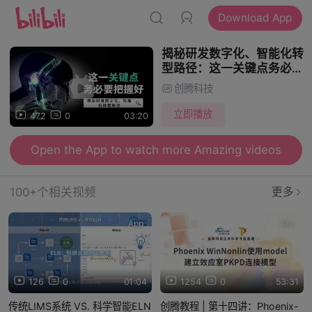
Download App
揭秘研发数字化、智能化转
型路径：这一关键点务必要
把握好！
创腾科技
立即播放
472
0
03:20
Open the App to watch more Amazing videos
100+个相关视频
更多
App
App
126
0
01:04
1254
0
53:31
传统LIMS系统 VS. 科学智能ELN
创腾教程 | 第十四讲：Phoenix-