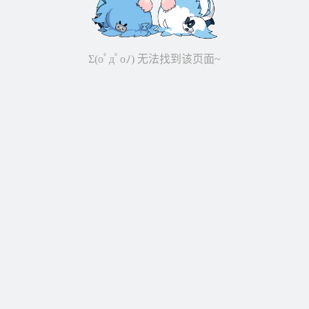
Σ(oﾟдﾟoﾉ) 无法找到该页面~