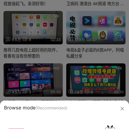
视直接起飞。亲测好用！
卫高码 港澳台 4K频道 地方台 全
网通 内置央卫高码 港澳台全频道
专即点即播 免费追剧神器
App
App
9.6万
9
02:33
17.9万
27
05:06
推荐几款电视上超好用的软件，
电视&盒子必装的6款APP，阿喵
看看有没有你想要的
私藏分享
App
App
4.5万
3
05:30
7.8万
8
01:10
电视看4K资源方法，不要再踩坑
b站电视版怎么下载【几种版本】
Browse mode
(Recommended)
了！
电视软件哔哩哔哩tv版下载方法
信息网络传播视听节目许可证：0910417