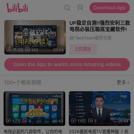
Download App
UP稳定自测!!强烈安利三款
电视必装压箱底宝藏软件!
TechTeam软件分享
立即播放
11.3万
103
02:04
Open the App to watch more Amazing videos
100+个相关视频
更多
App
App
1.7万
6
00:43
1.0万
5
01:44
电视必装的几款软件，让你的电
2026最新电视TV直播神器 丨央