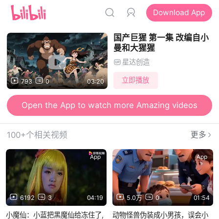
Download App
国产巨猩 第一集 改编自小
曼和大猩猩
星达创造
立即播放
793
0
03:20
Open the App to watch more Amazing videos
100+个相关视频
更多
App
App
6192
3
04:19
5.0万
0
01:54
小魔仙：小蓝把黑魔仙给冻住了,
动物怪兽伪装成小男孩，误会小