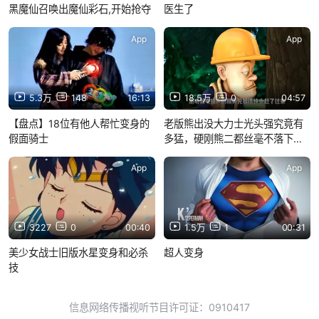
黑魔仙召唤出魔仙彩石,开始抢夺
医生了
App
App
5.3万
148
16:13
18.5万
0
04:57
【盘点】18位有他人帮忙变身的
老版熊出没大力士光头强究竟有
假面骑士
多猛，硬刚熊二都丝毫不落下
风！
App
App
3227
0
00:40
1.5万
1
00:31
美少女战士旧版水星变身和必杀
超人变身
技
信息网络传播视听节目许可证：0910417