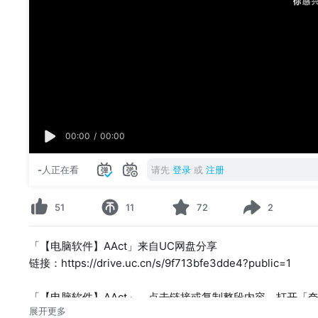
00:00
/
00:00
-
人正在看
请先
登录
或
注册
51
11
72
2
「【电脑软件】AAct」来自UC网盘分享
链接：https://drive.uc.cn/s/9f713bfe3dde4?public=1
「【电脑软件】AAct」，点击链接或复制整段内容，打开「夸
展开更多
链接：https://pan.quark.cn/s/c902cd49ecaf