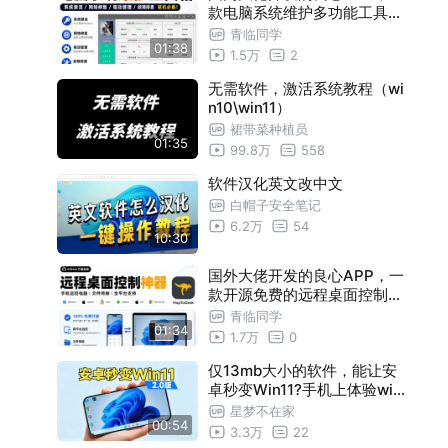
款电脑系统维护多功能工具箱
。涵盖系统激活、网络修复、
青临同学
01:38
驱动管理与常见故障排查，装
1.5万
2
机必备。
无需软件，激活系统教程（wi
n10\win11）
裙带菜种植员
01:35
99.8万
558
软件汉化英文改中文
白帽子安全笔记
6.2万
54
10:30
国外大佬开发的良心APP，一
款开源免费的远程桌面控制软
件，支持手机远程控制电脑与
青临同学
01:34
文件传输，Windows、Mac
1.7万
0
、Linux、安卓和iOS全平台可
用
仅13mb大小的软件，能让安
卓秒变Win11?手机上体验win
dows？
星梦不在家
00:54
3.3万
22