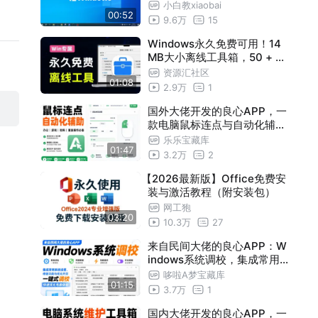
小白教xiaobai
00:52
9.6万
15
Windows永久免费可用！14
MB大小离线工具箱，50 + 功
能离线免费用，满足日常办公
资源汇社区
01:08
和电脑使用需求
2.9万
1
国外大佬开发的良心APP，一
款电脑鼠标连点与自动化辅助
软件。解决日常办公、游戏或
乐乐宝藏库
01:47
抢购场景中，需要长时间重复
3.2万
2
点击鼠标，及执行固定键盘输
【2026最新版】Office免费安
入流程导致的操作疲劳问题
装与激活教程（附安装包）
网工狍
03:20
10.3万
27
来自民间大佬的良心APP：W
indows系统调校，集成常用
系统设置、修复功能与优化开
哆啦A梦宝藏库
01:15
关，实现一键式系统调校与性
3.7万
1
能提升，快速优化电脑体验
国内大佬开发的良心APP，一