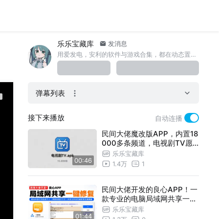
乐乐宝藏库
发消息
用爱发电，安利的软件与游戏合集，都在动态置顶哦，免费的，礼貌关注或三连哦
弹幕列表
接下来播放
自动连播
民间大佬魔改版APP，内置18
000多条频道，电视剧TV愿
称之为最优秀看电视直播软件
乐乐宝藏库
00:46
之一！！
1.4万
1
民间大佬开发的良心APP！一
款专业的电脑局域网共享一键
修复工具，解决办公室局域网
乐乐宝藏库
01:44
共享打印机连不上报错问题，