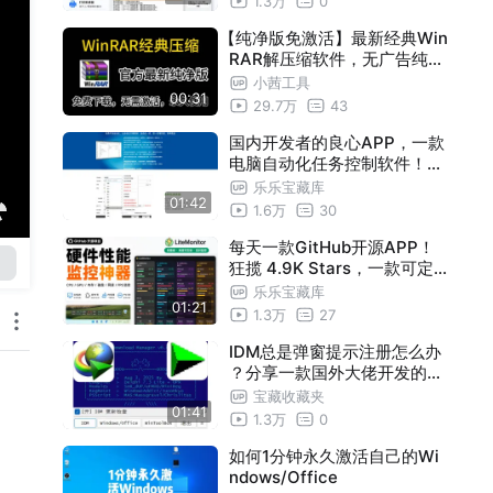
1.3万
0
解决打不开网络发现、共享文
【纯净版免激活】最新经典Win
件访问被拒等互通难题
RAR解压缩软件，无广告纯净
版免激活，下载即可安装使用
小茜工具
00:31
29.7万
43
国内开发者的良心APP，一款
电脑自动化任务控制软件！支
持200+种任务动作类型，通
乐乐宝藏库
01:42
过热键、定时和条件触发，支
1.6万
30
持键鼠操作录制、任务创建及
执行，提升电脑效率
每天一款GitHub开源APP！
狂揽 4.9K Stars，一款可定
制的电脑桌面和任务栏硬件性
乐乐宝藏库
01:21
能监控软件，支持监测 CPUG
1.3万
27
PU内存磁盘、网速等硬件
IDM总是弹窗提示注册怎么办
？分享一款国外大佬开发的良
心APP！支持 Internet Down
宝藏收藏夹
01:41
load Manager 全版本激活，
1.3万
0
自动更新授权
如何1分钟永久激活自己的Wi
ndows/Office