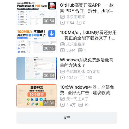
GitHub高赞开源APP｜一款
集 PDF 合并、拆分、压缩、
格式转换、OCR 识别、编辑
乐乐宝藏库
00:54
与加密于一体的全能型 PDF
1154
0
处理软件，本地离线运行
100MB/s，比IDM好看还好用
，真正的全能下载器来了！不
限速！现代化多线程下载器软
乐乐宝藏库
00:45
件，支持 HTTP/FTP/BT/磁
3644
1
力/流媒体
Windows系统免费激活最简
单的方法来了
合肥搞机佬_DIY定制
00:54
40.1万
150
10款Windows神器，全部免
费 · 全部无广告 · 建议收藏
天一阁主来了
03:36
3.4万
19
展开