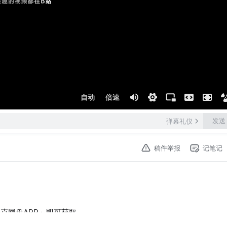
自动
倍速
发送
弹幕礼仪
稿件举报
记笔记
克网盘APP」即可获取。