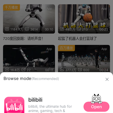
千万播放
App
App
1184.9万
3614
00:10
48.2万
213
00:23
720度回旋踢：请听声音！
起猛了机器人会打篮球了
百万播放
App
App
16.8万
22
00:11
377.2万
600
00:24
Browse mode
(Recommended)
宇树机器人跳街舞！
欢迎大家一起来玩！
信息网络传播视听节目许可证：0910417
bilibili
网络文化经营许可证 沪网文【2019】3804-274号
Open
bilibili, the ultimate hub for
广播电视节目制作经营许可证：（沪）字第01248号
anime, gaming, tech &