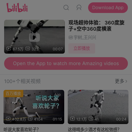
Download App
现场超帅体验： 360度旋
子+空中360度横滚
宇树_王兴兴
立即播放
67.5万
323
00:07
Open the App to watch more Amazing videos
100+个相关视频
更多
百万播放
App
App
402.8万
4104
01:15
12.1万
41
00:24
听说大家喜欢轮子？
这得喝多少酒才有这松弛感？