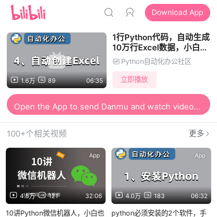
Download App
1行Python代码，自动生成
10万行Excel数据，小白也
能轻松掌握，源码免费公开
Python自动化办公社区
立即播放
1.6万
89
06:35
Open the App to send Danmu and watch videos together
100+个相关视频
更多
App
App
4.8万
121
32:06
4.0万
183
06:32
10讲Python微信机器人，小白也
python必须安装的2个软件，手