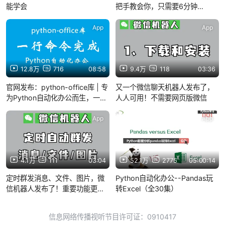
能学会
把手教会你，只需要6分钟
（python、phcharm免费安装
包）
App
App
12.8万
716
08:58
9.4万
118
03:36
官网发布：python-office库 | 专
又一个微信聊天机器人发布了，
为Python自动化办公而生，一行
人人可用！不需要网页版微信
代码提高办公效率 | 哪里不会点
哪里，再也不用学习Python编程
App
App
4.1万
111
03:04
52.1万
2775
05:00:14
定时群发消息、文件、图片，微
Python自动化办公--Pandas玩
信机器人发布了！重要功能更
转Excel（全30集）
新：1行Python代码，实现智能
办公，解放双手
信息网络传播视听节目许可证：0910417