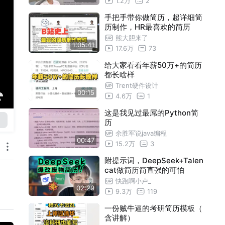
1.2万
2
手把手带你做简历，超详细简
历制作，HR最喜欢的简历
熊大胆来了
1:05:41
17.6万
73
给大家看看年薪50万+的简历
都长啥样
Trent硬件设计
00:15
4.6万
1
这是我见过最屌的Python简
历
余胜军说java编程
00:47
15.2万
3
附提示词，DeepSeek+Talen
cat做简历简直强的可怕
快跑啊小卢_
02:29
9.3万
119
一份贼牛逼的考研简历模板（
含讲解）