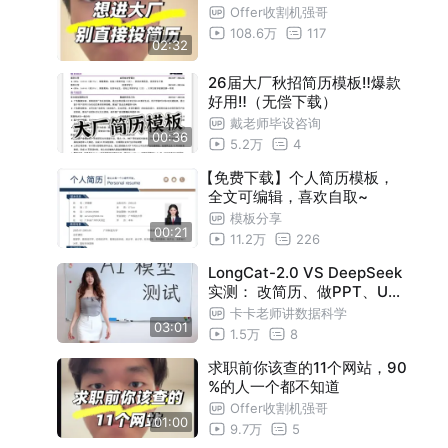
Offer收割机强哥
108.6万
117
02:32
26届大厂秋招简历模板‼️爆款
好用‼️（无偿下载）
戴老师毕设咨询
00:36
5.2万
4
【免费下载】个人简历模板，
全文可编辑，喜欢自取~
模板分享
00:21
11.2万
226
LongCat-2.0 VS DeepSeek
实测： 改简历、做PPT、UC
Berkeley考试，夯还是拉完了
卡卡老师讲数据科学
03:01
？
1.5万
8
求职前你该查的11个网站，90
%的人一个都不知道
Offer收割机强哥
01:00
9.7万
5