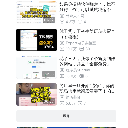
如果你招聘软件翻烂了，找不
到好工作，可以试试我这个思
路
外企人才网
01:22
4.3万
4
纯干货：工科生简历怎么写？
（附模板）
Expert电子实验室
07:54
10.6万
33
花了三天，我做了个简历制作
的网站，并且「全部免费」
程序员Sunday
04:36
18.8万
6
简历里一旦开始“造假”，你的
职场信用就彻底清零了！ 在不
造假的前提下，如何安全地“
简历燕哥
00:57
包装”简历呢？
5.8万
7
展开