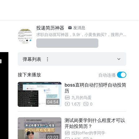
投递简历神器
发消息
求职自动填写神器，9.9r，小黄鱼购买?，搜用户xy059750638577
弹幕列表
接下来播放
自动连播
boss直聘自动打招呼自动投简
历
九月的鸟蛋
04:54
1.6万
0
测试岗要学到什么程度才可以
开始投简历？
找到offer的李同学
03:03