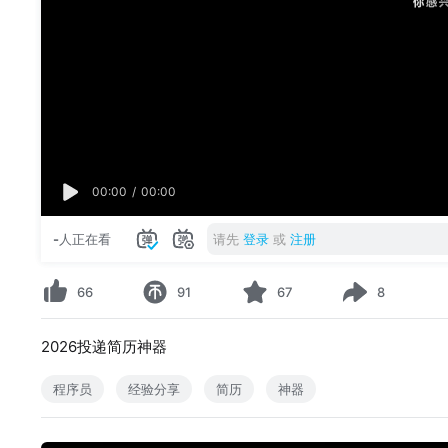
00:00
/
00:00
-
人正在看
请先
登录
或
注册
66
91
67
8
2026投递简历神器
程序员
经验分享
简历
神器