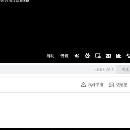
自动
倍速
发送
弹幕礼仪
稿件举报
记笔记