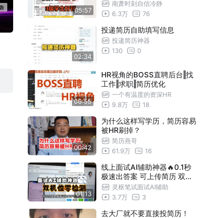
南萧时刻自信冷静
05:57
6.3万
76
投递简历自助填写信息
投递简历神器
130
0
02:34
HR视角的BOSS直聘后台‖找
工作‖求职‖简历优化
一个有温度的资深HR
06:55
9.8万
18
为什么这样写学历，简历容易
被HR刷掉？
简历燕哥
00:42
61.9万
16
线上面试AI辅助神器🔥0.1秒
极速出答案 可上传简历 双机
位零检测
灵枢笔试面试AI辅助
01:13
3.7万
3
去大厂就不要直接投简历！