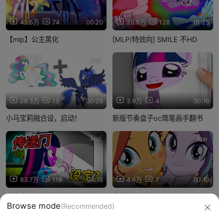
43.5万
74
00:20
20.5万
128
01:25
【mlp】公主黑化
[MLP/特效向] SMILE 不HD
App
App
28.3万
15
00:28
3.9万
4
00:16
小马宝莉融合设，启动！
新版节奏盒子oc简笔画手翻书
App
App
83.7万
119
04:16
4.6万
7
00:13
一些小马国女孩的设定.. 你都了
我就没躲过呀～
Browse mode
(Recommended)
解吗？？？