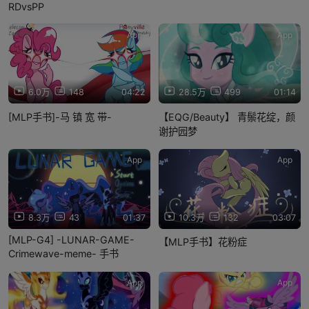
RDvsPP
App
App
6.0万
148
04:22
28.5万
499
01:14
[MLP手书]-马 镇 宽 带-
【EQG/Beauty】 青鬃花绽，颜
谢护园梦
App
App
8.3万
43
01:37
10.3万
132
03:07
[MLP-G4] -LUNAR-GAME-
【MLP手书】花粉症
Crimewave-meme- 手书
App
App