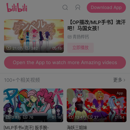
Download App
【OP描改/MLP手书】流汗
吧！马国女孩！
青扬桦钙
立即播放
21.0万
382
05:15
Open the App to watch more Amazing videos
100+个相关视频
更多
App
App
2.8万
76
01:16
13.4万
37
01:54
[MLP手书x流汗] 扳手腕-
海妖三姐妹