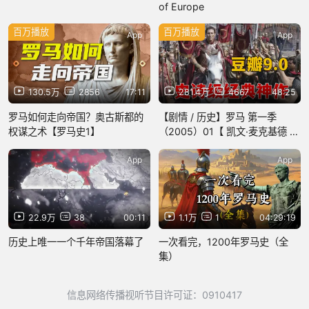
of Europe
百万播放
百万播放
App
App
130.5万
2856
17:11
281.4万
4667
48:25
罗马如何走向帝国？奥古斯都的
【剧情 / 历史】罗马 第一季
权谋之术【罗马史1】
（2005）01【 凯文·麦克基德 /
雷·史蒂文森】
App
App
22.9万
38
00:11
1.1万
1
04:29:19
历史上唯一一个千年帝国落幕了
一次看完，1200年罗马史（全
集）
信息网络传播视听节目许可证：0910417