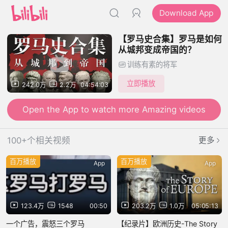
Download App
【罗马史合集】罗马是如何
从城邦变成帝国的？
训练有素的将军
立即播放
242.0万
2.2万
04:54:03
Open the App to watch more Amazing videos
100+个相关视频
更多
百万播放
百万播放
App
App
123.4万
1548
00:50
203.2万
1.0万
05:05:13
一个广告，震怒三个罗马
【纪录片】欧洲历史-The Story