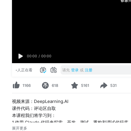
00:00
/
00:00
-
人正在看
请先
登录
或
注册
1166
618
5161
531
视频来源：DeepLearning.AI
课件代码：评论区自取
本课程我们将学习到：
1.使用 Claude 代码来探索、开发、测试、重构和调试代码库
展开更多
2.使用 MCP 服务器（例如 Playwright 和 Figma MCP 服务