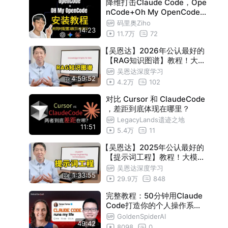
降维打击Claude Code，Ope
nCode+Oh My OpenCode
安装并配置教程
码里奥Ziho
14:23
11.7万
72
【吴恩达】2026年公认最好的
【RAG知识图谱】教程！大模
型入门到进阶，一套全解决！
吴恩达深度学习
4:59:52
Knowledge Graphs for RAG
4.2万
102
对比 Cursor 和 ClaudeCode
，差距到底体现在哪里？
LegacyLands遗迹之地
11:51
5.4万
11
【吴恩达】2025年公认最好的
【提示词工程】教程！大模型
入门到进阶，一套全解决！Pr
吴恩达深度学习
1:33:55
ompt Engineering-附带课件
29.9万
848
代码
完整教程：50分钟用Claude
Code打造你的个人操作系统 |
Teresa Torres
GoldenSpiderAI
49:42
8098
0