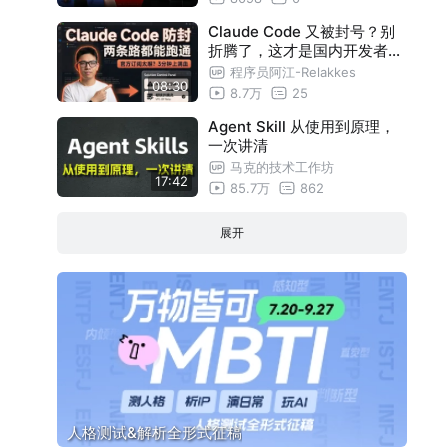
Claude Code 又被封号？别
折腾了，这才是国内开发者的
终极解法！
程序员阿江-Relakkes
08:30
8.7万
25
Agent Skill 从使用到原理，
一次讲清
马克的技术工作坊
17:42
85.7万
862
展开
人格测试&解析全形式征稿