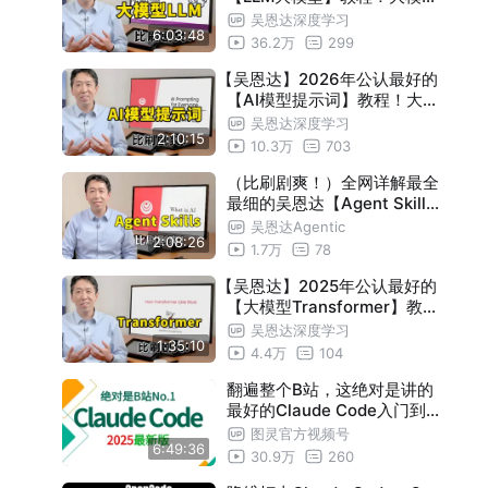
入门到进阶，一套全解决！20
吴恩达深度学习
6:03:48
25生成式人工智能-附带课件
36.2万
299
代码
【吴恩达】2026年公认最好的
【AI模型提示词】教程！大模
型入门到进阶，一套全解决！
吴恩达深度学习
2:10:15
AI Prompting for Everyone
10.3万
703
—附带课件
（比刷剧爽！）全网详解最全
最细的吴恩达【Agent Skills
】零基础教程，从入门到精通
吴恩达Agentic
2:08:26
！包含所有干货！一口气学完
1.7万
78
，学完就是智能体大佬！！--
【吴恩达】2025年公认最好的
【附课件代码】
【大模型Transformer】教程
！大模型入门到进阶，一套全
吴恩达深度学习
1:35:10
解决！Transformer LLMs W
4.4万
104
ork—附带课件代码
翻遍整个B站，这绝对是讲的
最好的Claude Code入门到精
通教程，2025手把手教你Cla
图灵官方视频号
6:49:36
ude Code企业级实战案例，
30.9万
260
存下吧，比啃书好多了！