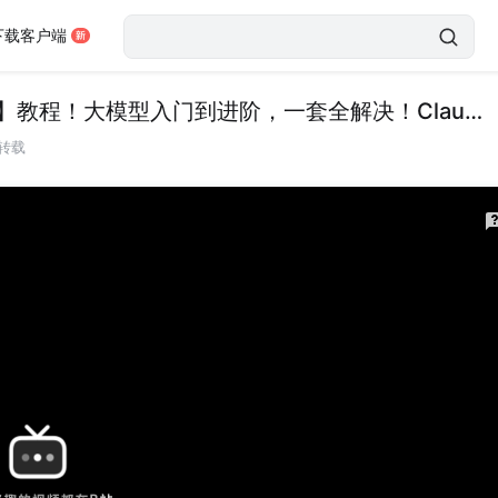
下载客户端
【吴恩达】2025年公认最好的【Claude Code】教程！大模型入门到进阶，一套全解决！Claude Code探索-测试-重构-调试代码库—附带课件代码
转载