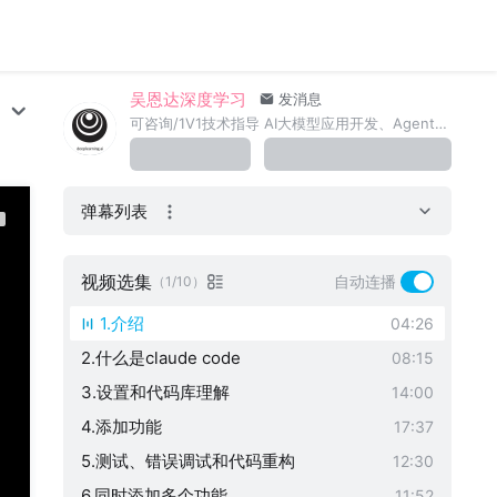
吴恩达深度学习
发消息
可咨询/1V1技术指导 AI大模型应用开发、Agent智能体开发、AI产品经理、具身机器人二次开发（在职赋能、转行就业）
弹幕列表
视频选集
自动连播
（1/10）
1.介绍
04:26
2.什么是claude code
08:15
3.设置和代码库理解
14:00
4.添加功能
17:37
5.测试、错误调试和代码重构
12:30
6.同时添加多个功能
11:52