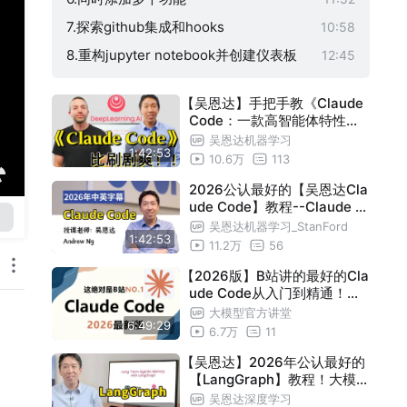
7.探索github集成和hooks
10:58
8.重构jupyter notebook并创建仪表板
12:45
9.基于figma模型创建web应用
09:53
【吴恩达】手把手教《Claude
10.结论
00:37
Code：一款高智能体特性的
编程助手》（附代码）——LL
吴恩达机器学习
1:42:53
M/大模型/Agent
10.6万
113
2026公认最好的【吴恩达Cla
ude Code】教程--Claude C
ode探索-测试-重构-调试代码
吴恩达机器学习_StanFord
1:42:53
库
11.2万
56
【2026版】B站讲的最好的Cla
ude Code从入门到精通！从
安装到使用全流程讲解，手把
大模型官方讲堂
6:49:29
手教你Claude Code企业级实
6.7万
11
战案例，少走99%弯路！
【吴恩达】2026年公认最好的
【LangGraph】教程！大模型
入门到进阶，一套全解决！附
吴恩达深度学习