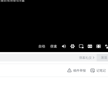
自动
倍速
发送
弹幕礼仪
稿件举报
记笔记
。
器）扩展 Claude Code 的功能。