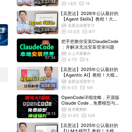
2:22:34
课件代码 DeepLearning.AI
1.8万
74
其转
【吴恩达】2026年公认最好的
【Agent Skills】教程！大模
型入门到进阶，一套全解决！
吴恩达深度学习
2:08:26
Agent Skills with Anthropic
53.0万
877
—附课件代码
把手把教你安装ClaudeCode
：并解决无法安装登录问题
云上天探索Ai
07:34
4.7万
9
【吴恩达】2025年公认最好的
【Agentic AI】教程！大模型
入门到进阶，一套全解决！A
吴恩达深度学习
3:04:35
gentic AI—附带课件代码
6.5万
106
OpenCode详细攻略，开源版
Claude Code，免费模型与神
级插件
技术爬爬虾
18:13
51.4万
529
【吴恩达】2025年公认最好的
【LLM大模型】教程！大模型