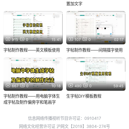
置加文字
App
App
915
0
15:41
107
0
02:17
字帖制作教程——英文模板使用
字帖制作教程——间隔描字使用
App
App
667
0
10:18
490
0
59:45
字帖制作教程——用电脑字体生
生字帖DIY模板教程
成字帖及制作偏旁字和笔画字
信息网络传播视听节目许可证：0910417
网络文化经营许可证 沪网文【2019】3804-274号