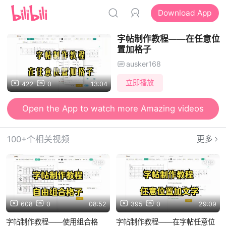
Download App
字帖制作教程——在任意位
置加格子
ausker168
立即播放
422
0
13:04
Open the App to watch more Amazing videos
100+个相关视频
更多
App
App
608
0
08:52
395
0
29:09
字帖制作教程——使用组合格
字帖制作教程——在字帖任意位